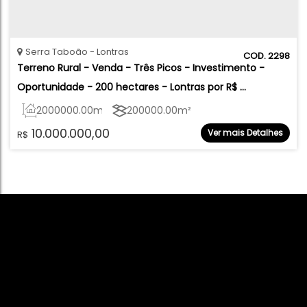
Serra Taboão
Lontras
2298
Terreno Rural - Venda - Três Picos - Investimento - 
Oportunidade - 200 hectares - Lontras por R$ 
10.000.000,00
2000000
.00
m²
200000
.00
m²
10.000.000,00
Ver mais Detalhes
R$