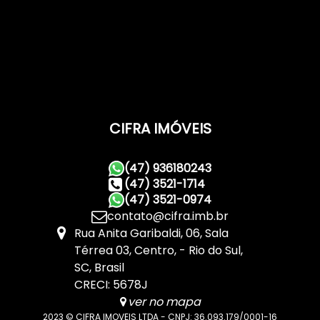
CIFRA IMÓVEIS
(47) 936180243
(47) 3521-1714
(47) 3521-0974
contato@cifra.imb.br
Rua Anita Garibaldi
,
06
,
Sala
Térrea 03
,
Centro
,
Rio do Sul
,
SC
,
Brasil
CRECI: 5678J
ver no mapa
2023 © CIFRA IMOVEIS LTDA - CNPJ: 36.093.179/0001-16