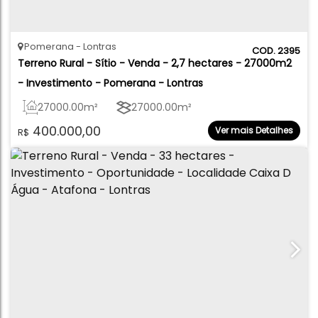
Pomerana
Lontras
2395
Terreno Rural - Sítio - Venda - 2,7 hectares - 27000m2 
- Investimento - Pomerana - Lontras
27000
.00
m²
27000
.00
m²
400.000,00
Ver mais Detalhes
R$