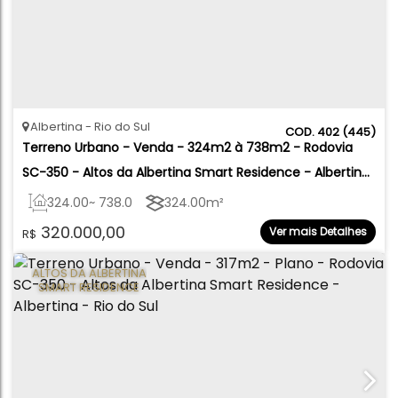
Albertina
Rio do Sul
402
(445)
Terreno Urbano - Venda - 324m2 à 738m2 - Rodovia 
SC-350 - Altos da Albertina Smart Residence - Albertina 
- Rio do Sul
324
.00
~ 738
.00
m²
324
.00
m²
320.000,00
Ver mais Detalhes
R$
ALTOS DA ALBERTINA
SMART RESIDENCE