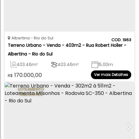
Albertina
Rio do Sul
1963
Terreno Urbano - Venda - 403m2 - Rua Robert Holler - 
Albertina - Rio do Sul
403
.46
m²
403
.46
m²
15
.00
m
170.000,00
Ver mais Detalhes
R$
15
.05
m
27
.50
m
26
.29
m
LOTEAMENTO
MILSONHOS