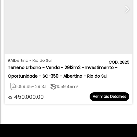
Albertina
Rio do Sul
2825
Terreno Urbano - Venda - 2913m2 - Investimento - 
Oportunidade - SC-350 - Albertina - Rio do Sul
1059
.45
~ 2913
.17
m²
1059
.45
m²
450.000,00
Ver mais Detalhes
R$