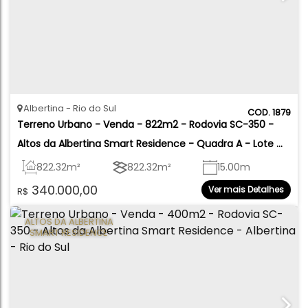
Albertina
Rio do Sul
1879
Terreno Urbano - Venda - 822m2 - Rodovia SC-350 - 
Altos da Albertina Smart Residence - Quadra A - Lote 
04 - Albertina - Rio do Sul
822
.32
m²
822
.32
m²
15
.00
m
340.000,00
Ver mais Detalhes
R$
15
.72
m
57
.16
m
52
.48
m
ALTOS DA ALBERTINA
SMART RESIDENCE