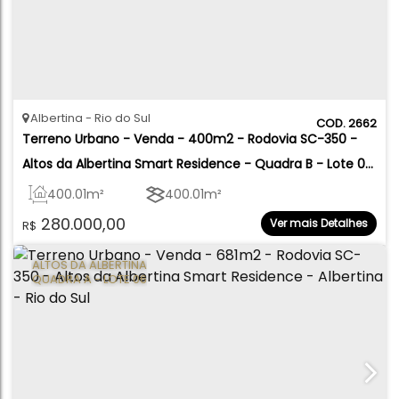
Albertina
Rio do Sul
2662
Terreno Urbano - Venda - 400m2 - Rodovia SC-350 - 
Altos da Albertina Smart Residence - Quadra B - Lote 03 
- Albertina - Rio do Sul
400
.01
m²
400
.01
m²
280.000,00
Ver mais Detalhes
R$
ALTOS DA ALBERTINA
QUADRA A - LOTE 06