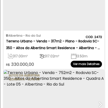
Albertina
Rio do Sul
2472
Terreno Urbano - Venda - 317m2 - Plano - Rodovia SC-
350 - Altos da Albertina Smart Residence - Albertina - 
Rio do Sul
317
.00
m²
317
.02
m²
13
.50
m
330.000,00
Ver mais Detalhes
R$
13
.50
m
27
.00
m
22
.63
m
ALTOS DA ALBERTINA
QUADRA A - LOTE 05