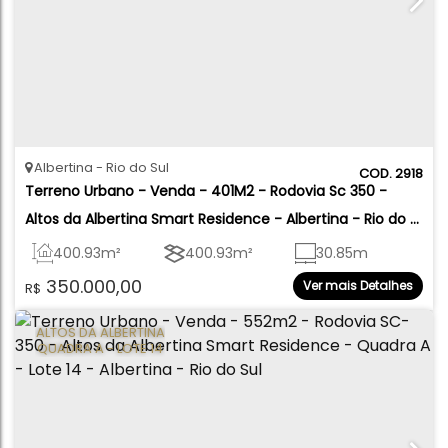
Albertina
Rio do Sul
2918
Terreno Urbano - Venda - 401M2 - Rodovia Sc 350 - 
Altos da Albertina Smart Residence - Albertina - Rio do 
Sul
400
.93
m²
400
.93
m²
30
.85
m
350.000,00
Ver mais Detalhes
R$
13
.00
m
13
.00
m
ALTOS DA ALBERTINA
QUADRA A - LOTE 14