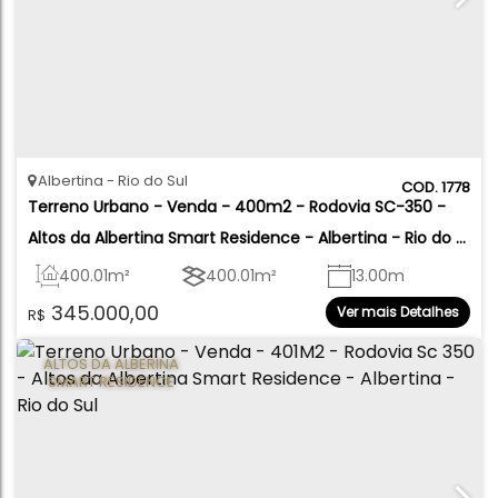
Albertina
Rio do Sul
1778
Terreno Urbano - Venda - 400m2 - Rodovia SC-350 - 
Altos da Albertina Smart Residence - Albertina - Rio do 
Sul
400
.01
m²
400
.01
m²
13
.00
m
345.000,00
Ver mais Detalhes
R$
13
.00
m
30
.07
m
30
.77
m
ALTOS DA ALBERINA
SMART RESIDENCE