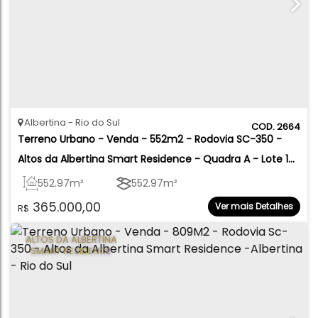
Albertina
Rio do Sul
2664
Terreno Urbano - Venda - 552m2 - Rodovia SC-350 - 
Altos da Albertina Smart Residence - Quadra A - Lote 14 
- Albertina - Rio do Sul
552
.97
m²
552
.97
m²
365.000,00
Ver mais Detalhes
R$
ALTOS DA ALBERTINA
SMART RESIDENCE