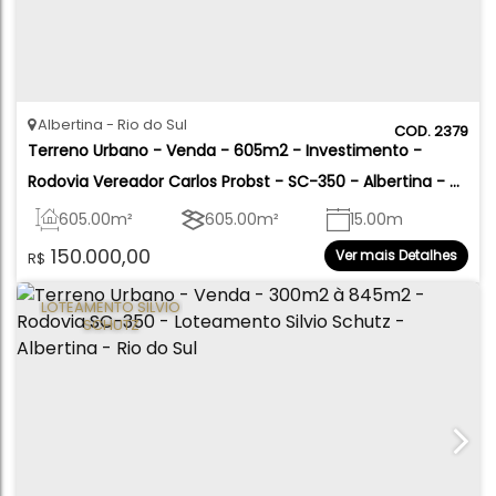
Albertina
Rio do Sul
2379
Terreno Urbano - Venda - 605m2 - Investimento - 
Rodovia Vereador Carlos Probst - SC-350 - Albertina - 
Rio do Sul
605
.00
m²
605
.00
m²
15
.00
m
150.000,00
Ver mais Detalhes
R$
15
.00
m
45
.00
m
45
.00
m
LOTEAMENTO SILVIO
SCHUTZ