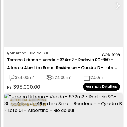
Albertina
Rio do Sul
1908
Terreno Urbano - Venda - 324m2 - Rodovia SC-350 - 
Altos da Albertina Smart Residence - Quadra D - Lote 
06 - Albertina - Rio do Sul
324
.00
m²
324
.00
m²
12
.00
m
395.000,00
Ver mais Detalhes
R$
12
.00
m
27
.00
m
27
.00
m
ALTOS DA ALBERTINA
QUADRA B - LOTE 01