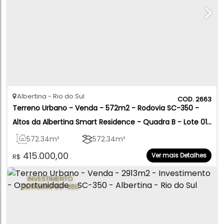
Albertina
Rio do Sul
2663
Terreno Urbano - Venda - 572m2 - Rodovia SC-350 - 
Altos da Albertina Smart Residence - Quadra B - Lote 01 
- Albertina - Rio do Sul
572
.34
m²
572
.34
m²
415.000,00
Ver mais Detalhes
R$
INVESTIMENTO
DEFRONTE SC-350