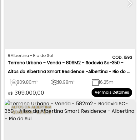
Albertina
Rio do Sul
1593
Terreno Urbano - Venda - 809M2 - Rodovia Sc-350 - 
Altos da Albertina Smart Residence -Albertina - Rio do 
Sul
809
.80
m²
18
.98
m²
16
.25
m
369.000,00
Ver mais Detalhes
R$
ALTOS DA ALBERTINA
QUADRA A - LOTE 16