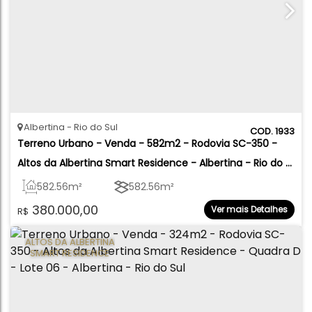
Albertina
Rio do Sul
1933
Terreno Urbano - Venda - 582m2 - Rodovia SC-350 - 
Altos da Albertina Smart Residence - Albertina - Rio do 
Sul
582
.56
m²
582
.56
m²
380.000,00
Ver mais Detalhes
R$
ALTOS DA ALBERTINA
SMART RESIDENCE