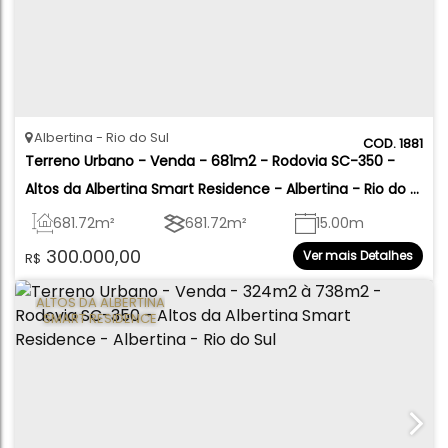
Albertina
Rio do Sul
1881
Terreno Urbano - Venda - 681m2 - Rodovia SC-350 - 
Altos da Albertina Smart Residence - Albertina - Rio do 
Sul
681
.72
m²
681
.72
m²
15
.00
m
300.000,00
Ver mais Detalhes
R$
15
.72
m
47
.79
m
43
.10
m
ALTOS DA ALBERTINA
SMART RESIDENCE