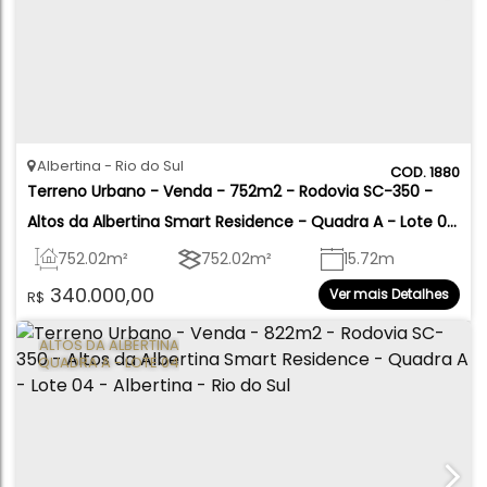
Albertina
Rio do Sul
1880
Terreno Urbano - Venda - 752m2 - Rodovia SC-350 - 
Altos da Albertina Smart Residence - Quadra A - Lote 05 
- Albertina - Rio do Sul
752
.02
m²
752
.02
m²
15
.72
m
340.000,00
Ver mais Detalhes
R$
15
.72
m
52
.48
m
47
.79
m
ALTOS DA ALBERTINA
QUADRA A - LOTE 04