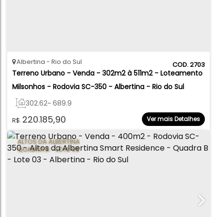
Albertina
Rio do Sul
2703
Terreno Urbano - Venda - 302m2 à 511m2 - Loteamento 
Milsonhos - Rodovia SC-350 - Albertina - Rio do Sul
302
.62
~ 689
.98
m²
220.185,90
Ver mais Detalhes
R$
ALTOS DA ALBERTINA
QUADRA B - LOTE 03