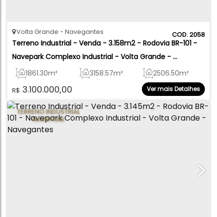
Volta Grande
Navegantes
2058
Terreno Industrial - Venda - 3.158m2 - Rodovia BR-101 -  
Navepark Complexo Industrial - Volta Grande - 
Navegantes
1861
.30
m²
3158
.57
m²
2506
.50
m²
3.100.000,00
Ver mais Detalhes
R$
1861
.30
m²
30
.00
m
30
.00
m
TERRENO INDUSTRIAL
62
.00
m
62
.00
m
NAVEPARK