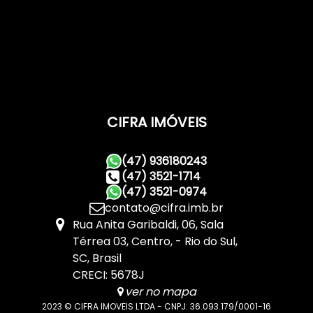
CIFRA IMÓVEIS
(47) 936180243
(47) 3521-1714
(47) 3521-0974
contato@cifra.imb.br
Rua Anita Garibaldi
,
06
,
Sala
Térrea 03
,
Centro
,
Rio do Sul
,
SC
,
Brasil
CRECI: 5678J
ver no mapa
2023 © CIFRA IMOVEIS LTDA - CNPJ: 36.093.179/0001-16