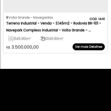
Volta Grande
Navegantes
1441
Terreno Industrial - Venda - 3.145m2 - Rodovia BR-101 - 
Navepark Complexo Industrial - Volta Grande - 
Navegantes
3145
.90
m²
3145
.90
m²
3.500.000,00
Ver mais Detalhes
R$