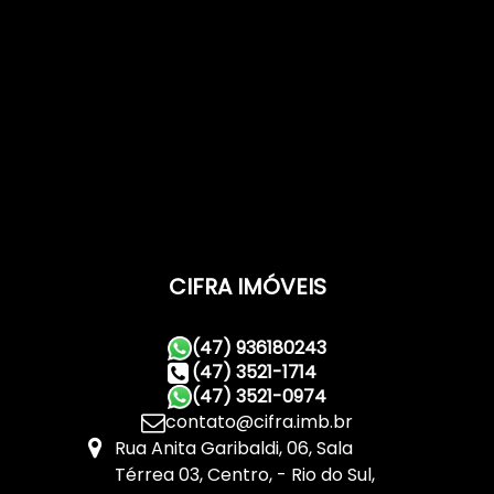
CIFRA IMÓVEIS
(47) 936180243
(47) 3521-1714
(47) 3521-0974
contato@cifra.imb.br
Rua Anita Garibaldi
,
06
,
Sala
Térrea 03
,
Centro
,
Rio do Sul
,