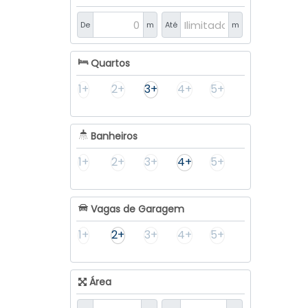
De
m
Até
m
Quartos
1+
2+
3+
4+
5+
Banheiros
1+
2+
3+
4+
5+
Vagas de Garagem
1+
2+
3+
4+
5+
Área