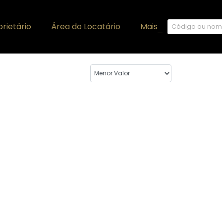
rietário
Área do Locatário
Mais
+