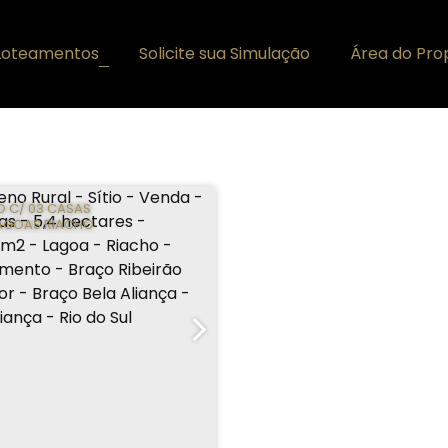
Loteamentos
Solicite sua Simulação
Área do Prop
+
IO C/ 03 CASAS
LAGOAS RIACHO