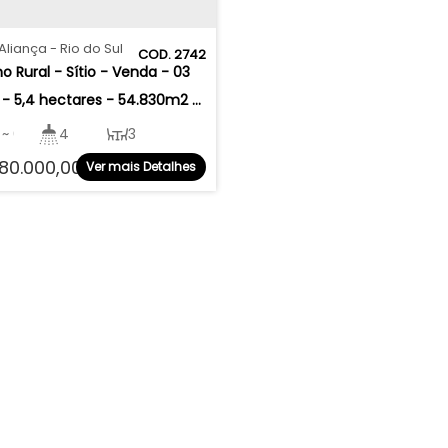
Aliança
Rio do Sul
2742
o Rural - Sítio - Venda - 03 
- 5,4 hectares - 54.830m2 - 
- Riacho - Investimento - 
 ~ 6
4
3
Ribeirão Matador - Braço 
80.000,00
Ver mais Detalhes
300
.00
m²
54830
.00
m²
liança - Bela Aliança - Rio do 