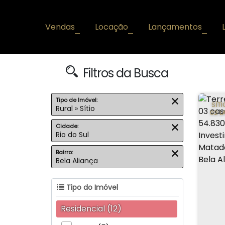
Vendas
Locação
Lançamentos
+
+
+
Filtros da Busca
Tipo de Imóvel:
SÍT
Rural » Sítio
02 
Cidade:
Rio do Sul
Bairro:
Bela Aliança
Tipo do Imóvel
Residencial (12)