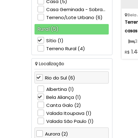
Casa (5)
Casa Geminada - Sobrado (1)
Bela 
Terreno/Lote Urbano (6)
Terren
Rural (5)
casas 
Lagoa 
Sítio (1)
3
Braço 
Terreno Rural (4)
1.4
R$
2
Bela A
Localização
Sul
Rio do Sul (6)
Albertina (1)
Bela Aliança (1)
Canta Galo (2)
Valada Itoupava (1)
Valada São Paulo (1)
Aurora (2)