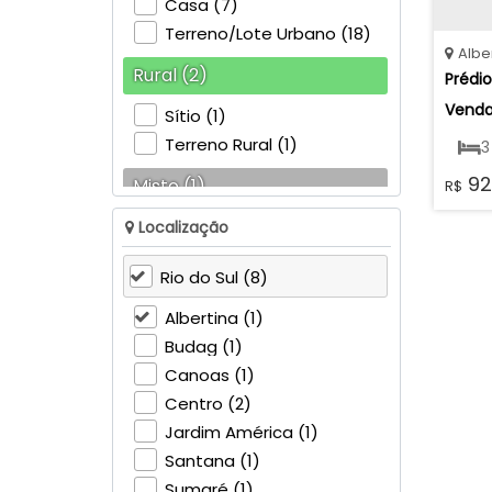
Casa (7)
Terreno/Lote Urbano (18)
Albe
Rural (2)
Prédio
Venda
Sítio (1)
Rua XV
Terreno Rural (1)
3
Rio do
92
Misto (1)
R$
1
Residencial e Comercial (1)
Localização
132
Rio do Sul (8)
Albertina (1)
Budag (1)
Canoas (1)
Centro (2)
Jardim América (1)
Santana (1)
Sumaré (1)