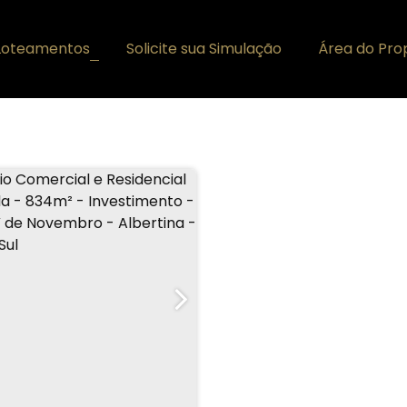
Loteamentos
Solicite sua Simulação
Área do Prop
+