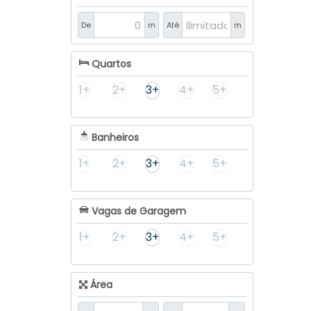
De
m
Até
m
Quartos
1+
2+
3+
4+
5+
Banheiros
1+
2+
3+
4+
5+
Vagas de Garagem
1+
2+
3+
4+
5+
Área