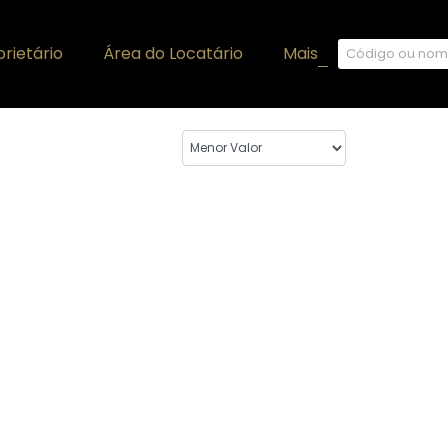
rietário
Área do Locatário
Mais
+