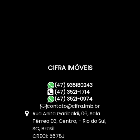
CIFRA IMÓVEIS
(47) 936180243
(47) 3521-1714
(47) 3521-0974
contato@cifra.imb.br
Rua Anita Garibaldi
,
06
,
Sala
Térrea 03
,
Centro
,
Rio do Sul
,
SC
,
Brasil
CRECI: 5678J