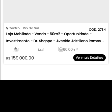
Centro
Rio do Sul
2734
Loja Mobiliada - Venda - 60m2 - Oportunidade - 
Investimento - Dr. Shappe - Avenida Aristiliano Ramos - 
Centro - Rio do Sul
1
1
60
.00
m²
159.000,00
Ver mais Detalhes
R$