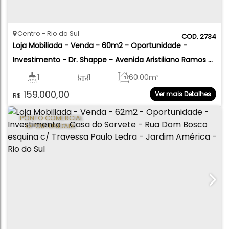
Centro
Rio do Sul
2734
Loja Mobiliada - Venda - 60m2 - Oportunidade - 
Investimento - Dr. Shappe - Avenida Aristiliano Ramos - 
Centro - Rio do Sul
1
1
60
.00
m²
159.000,00
Ver mais Detalhes
R$
PONTO COMERCIAL
OPORTUNIDADE