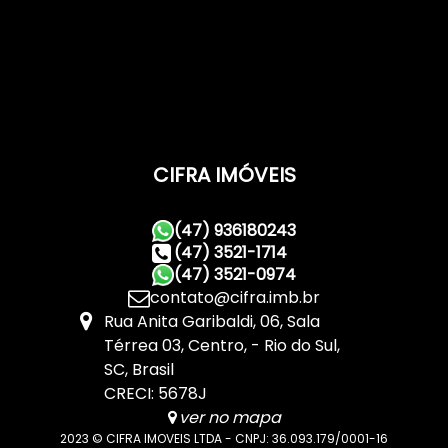
CIFRA IMÓVEIS
(47) 936180243
(47) 3521-1714
(47) 3521-0974
contato@cifra.imb.br
Rua Anita Garibaldi
,
06
,
Sala
Térrea 03
,
Centro
,
Rio do Sul
,
SC
,
Brasil
CRECI: 5678J
ver no mapa
2023 © CIFRA IMOVEIS LTDA - CNPJ: 36.093.179/0001-16