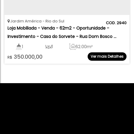
Jardim América
Rio do Sul
2940
Loja Mobiliada - Venda - 62m2 - Oportunidade - 
Investimento - Casa do Sorvete - Rua Dom Bosco 
esquina c/ Travessa Paulo Ledra - Jardim América - Rio 
1
1
62
.00
m²
do Sul
350.000,00
Ver mais Detalhes
R$