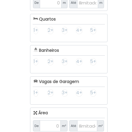
De
m
Até
m
Quartos
1+
2+
3+
4+
5+
Banheiros
1+
2+
3+
4+
5+
Vagas de Garagem
1+
2+
3+
4+
5+
Área
De
m²
Até
m²