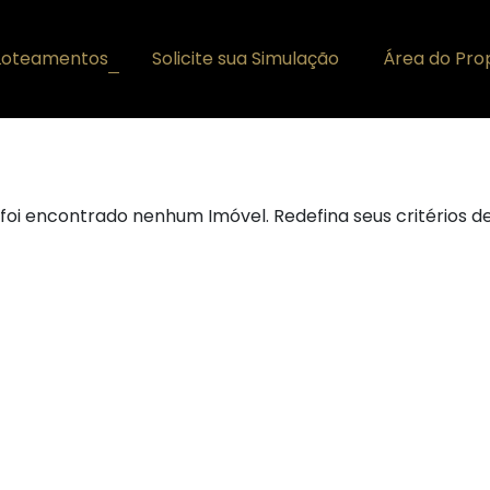
Loteamentos
Solicite sua Simulação
Área do Prop
+
foi encontrado nenhum Imóvel. Redefina seus critérios d