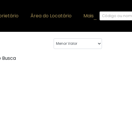
rietário
Área do Locatário
Mais
+
e Busca