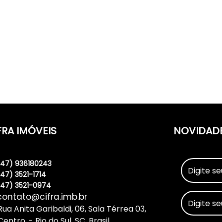
FRA IMÓVEIS
NOVIDAD
(47) 936180243
(47) 3521-1714
(47) 3521-0974
contato@cifra.imb.br
Rua Anita Garibaldi
,
06
,
Sala Térrea 03
,
Centro
,
Rio do Sul
,
SC
,
Brasil