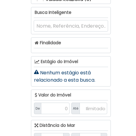
Valada São Paulo (1)
Busca Inteligente
Lontras (2)
Centro (1)
Francisco Rauh (1)
Finalidade
Estágio do Imóvel
Nenhum estágio está
relacionado a esta busca.
Valor do Imóvel
De
Até
Distância do Mar