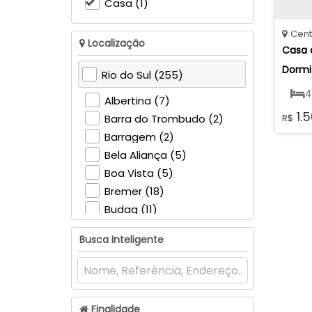
Casa (1)
Cent
Localização
Casa d
Dormit
Rio do Sul (255)
Piscin
4
Albertina (7)
Tromb
1.5
R$
Barra do Trombudo (2)
2
Barragem (2)
Bela Aliança (5)
Boa Vista (5)
Bremer (18)
Budag (11)
Canoas (11)
Busca Inteligente
Canta Galo (22)
Centro (13)
Eugênio Schneider (14)
Fundo Canoas (15)
Finalidade