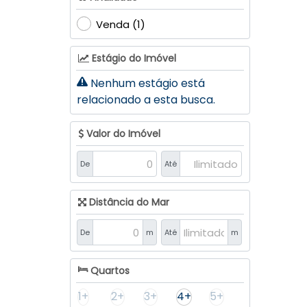
Jardim América (10)
Laranjeiras (18)
Venda (1)
Navegantes (4)
Estágio do Imóvel
Pamplona (7)
Progresso (12)
Nenhum estágio está
Rainha (3)
relacionado a esta busca.
Santana (23)
Sumaré (31)
Valor do Imóvel
Taboão (18)
De
Até
Valada Itoupava (4)
Lontras (10)
Distância do Mar
Centro (4)
De
m
Até
m
Firma Rauh (1)
Jardim Primavera (2)
Quartos
Riachuelo (1)
Salto Pilão (2)
1+
2+
3+
4+
5+