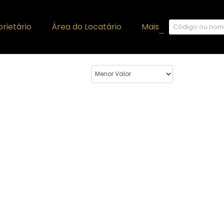
rietário
Área do Locatário
Mais
+