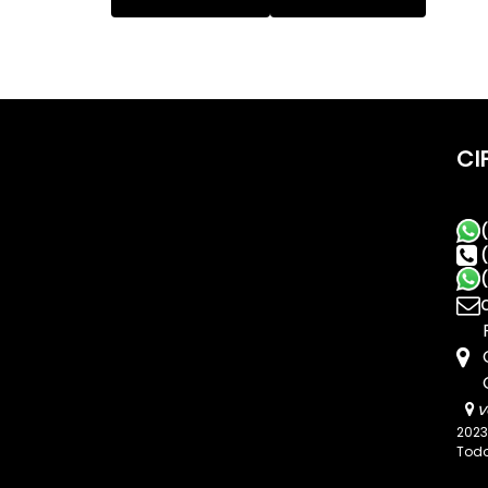
Centro (1)
Salete (1)
Casan (1)
CI
v
2023
Todo