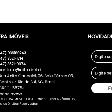
FRA IMÓVEIS
NOVIDAD
(47) 936180243
(47) 3521-1714
(47) 3521-0974
contato@cifra.imb.br
Rua Anita Garibaldi
,
06
,
Sala Térrea 03
,
Centro
,
Rio do Sul
,
SC
,
Brasil
CRECI: 5678J
er no mapa
 © CIFRA IMOVEIS LTDA - CNPJ: 36.093.179/0001-16
s os Direitos Reservados