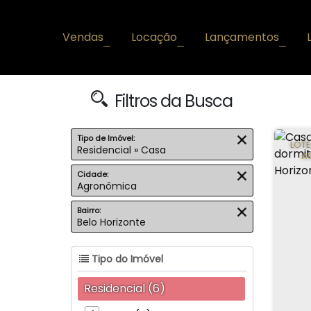
Vendas
Locação
Lançamentos
+
+
+
Filtros da Busca
Tipo de Imóvel:
LOT
Residencial » Casa
A
Cidade:
Agronômica
Bairro:
Belo Horizonte
Tipo do Imóvel
Residencial (6)