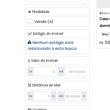
Eugênio Schneider (14)
Fundo Canoas (15)
Finalidade
Belo 
Jardim América (10)
Casa d
Laranjeiras (18)
Venda (4)
dormit
Navegantes (4)
Mobili
Estágio do Imóvel
Pamplona (7)
3
Agron
Progresso (12)
56
Nenhum estágio está
R$
1
Rainha (3)
relacionado a esta busca.
Santana (23)
49
Sumaré (31)
Valor do Imóvel
Taboão (18)
De
Até
Valada Itoupava (4)
Lontras (10)
Distância do Mar
Centro (4)
De
m
Até
m
Firma Rauh (1)
Jardim Primavera (2)
Quartos