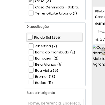
Casa (4)
Casa Geminada - Sobrado (1)
Belo 
Terreno/Lote Urbano (1)
Casa d
dormit
Localização
Horiz
2
Rio do Sul (255)
37
R$
1
Albertina (7)
SE
27
Barra do Trombudo (2)
A
Barragem (2)
Bela Aliança (5)
Boa Vista (5)
Bremer (18)
Budag (11)
Canoas (11)
Busca Inteligente
Canta Galo (22)
Centro (13)