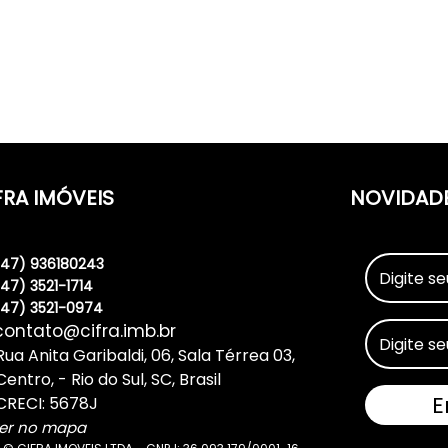
FRA IMÓVEIS
NOVIDAD
(47) 936180243
(47) 3521-1714
(47) 3521-0974
contato@cifra.imb.br
Rua Anita Garibaldi
,
06
,
Sala Térrea 03
,
Centro
,
Rio do Sul
,
SC
,
Brasil
CRECI: 5678J
er no mapa