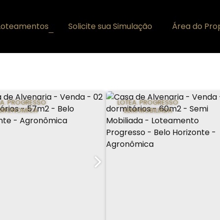
Loteamentos
Solicite sua Simulação
Área do Prop
+
EA. PROGRESSO
LOTEA. PROGRESSO
GRONOMICA
SEMI MOBILIADA