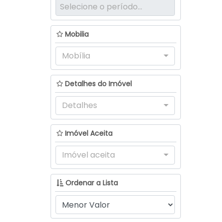
Santo Antônio (1)
Trombudo Central (2)
Mobilia
Centro (1)
Mobília
Vila Nova (1)
Agrolândia (1)
Detalhes do Imóvel
Ipiranga (1)
Detalhes
Ascurra (1)
Imóvel Aceita
Centro (1)
Imóvel aceita
Aurora (1)
Centro (1)
Ordenar a Lista
Porto Belo (1)
Jardim Dourado (1)