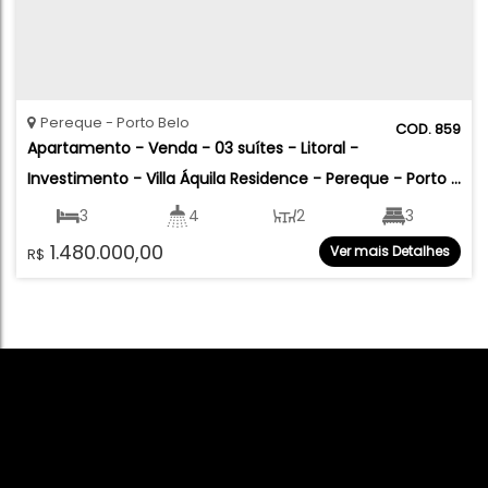
Pereque
Porto Belo
859
Apartamento - Venda - 03 suítes - Litoral - 
Investimento - Villa Áquila Residence - Pereque - Porto 
Belo
3
4
2
3
1.480.000,00
Ver mais Detalhes
R$
2
113
.00
m²
197
.00
m²