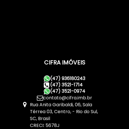
CIFRA IMÓVEIS
(47) 936180243
(47) 3521-1714
(47) 3521-0974
contato@cifra.imb.br
Rua Anita Garibaldi
,
06
,
Sala
Térrea 03
,
Centro
,
Rio do Sul
,
SC
,
Brasil
CRECI: 5678J