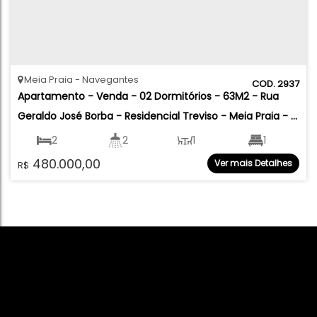
Meia Praia
Navegantes
2937
Apartamento - Venda - 02 Dormitórios - 63M2 - Rua 
Geraldo José Borba - Residencial Treviso - Meia Praia - 
Navegantes
2
2
1
1
480.000,00
Ver mais Detalhes
R$
1
63
.01
m²