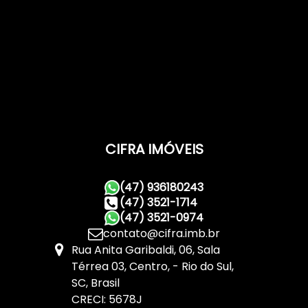
CIFRA IMÓVEIS
(47) 936180243
(47) 3521-1714
(47) 3521-0974
contato@cifra.imb.br
Rua Anita Garibaldi
,
06
,
Sala
Térrea 03
,
Centro
,
Rio do Sul
,
SC
,
Brasil
CRECI: 5678J