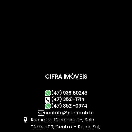
CIFRA IMÓVEIS
(47) 936180243
(47) 3521-1714
(47) 3521-0974
contato@cifra.imb.br
Rua Anita Garibaldi
,
06
,
Sala
Térrea 03
,
Centro
,
Rio do Sul
,