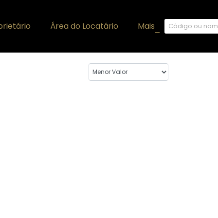
rietário
Área do Locatário
Mais
+