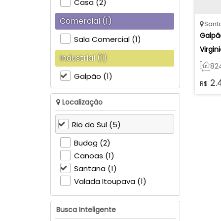
Casa (2)
Comercial (1)
Sant
Galpão
Sala Comercial (1)
Virgin
Industrial (1)
82
Galpão (1)
2.
R$
Localização
Rio do Sul (5)
Budag (2)
Canoas (1)
Santana (1)
Valada Itoupava (1)
Busca Inteligente