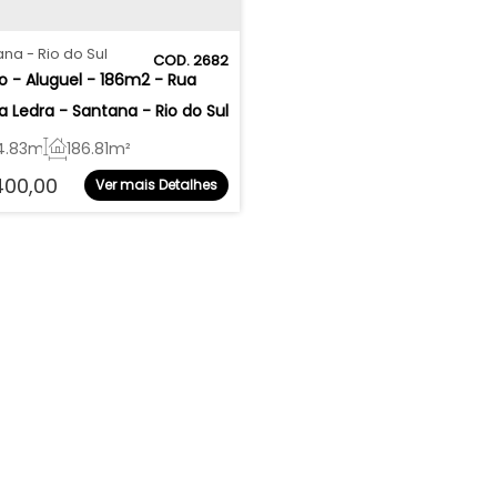
ana
Rio do Sul
2682
 - Aluguel - 186m2 - Rua 
ia Ledra - Santana - Rio do Sul
4
.83
m²
186
.81
m²
400,00
Ver mais Detalhes