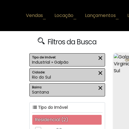
Vendas
Locação
Lançamentos
+
+
+
Filtros da Busca
Tipo de Imóvel:
O
Industrial » Galpão
A
Cidade:
Rio do Sul
Bairro:
Santana
Tipo do Imóvel
Residencial (2)