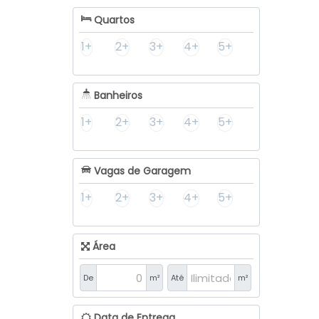
Quartos
1+
2+
3+
4+
5+
Banheiros
1+
2+
3+
4+
5+
Vagas de Garagem
1+
2+
3+
4+
5+
Área
De
m²
Até
m²
Data de Entrega