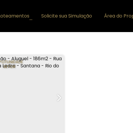
Loteamentos
Solicite sua Simulação
Área do Prop
+
POTUNIDADE
SETOR
UTOMOTIVO