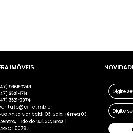
FRA IMÓVEIS
NOVIDAD
(47) 936180243
(47) 3521-1714
(47) 3521-0974
contato@cifra.imb.br
Rua Anita Garibaldi
,
06
,
Sala Térrea 03
,
Centro
,
Rio do Sul
,
SC
,
Brasil
CRECI: 5678J