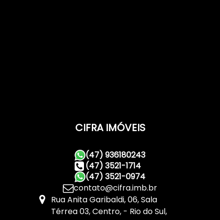
CIFRA IMÓVEIS
(47) 936180243
(47) 3521-1714
(47) 3521-0974
contato@cifra.imb.br
Rua Anita Garibaldi
,
06
,
Sala
Térrea 03
,
Centro
,
Rio do Sul
,