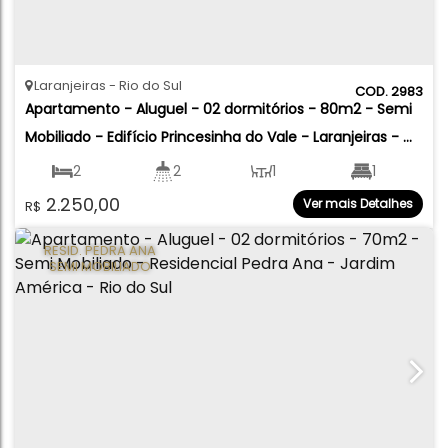
Laranjeiras
Rio do Sul
2983
Apartamento - Aluguel - 02 dormitórios - 80m2 - Semi 
Mobiliado - Edifício Princesinha do Vale - Laranjeiras - 
Rio do Sul
2
2
1
1
2.250,00
Ver mais Detalhes
R$
1
80
.00
m²
RESID. PEDRA ANA
SEMI MOBILIADO