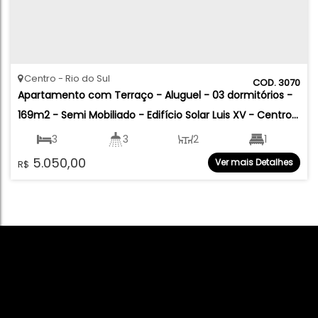
Centro
Rio do Sul
3070
Apartamento com Terraço - Aluguel - 03 dormitórios - 
169m2 - Semi Mobiliado - Edifício Solar Luis XV - Centro 
- Rio do Sul
3
3
2
1
5.050,00
Ver mais Detalhes
R$
2
169
.00
m²