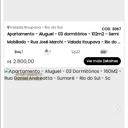
Valada Itoupava
Rio do Sul
3067
Apartamento - Aluguel - 03 dormitórios - 102m2 - Semi 
Mobiliado - Rua José Marchi - Valada Itoupava - Rio do 
Sul
3
1
2
1
2.800,00
Ver mais Detalhes
R$
100
.00
m²
APARTAMENTO
SEGUNDO PISO