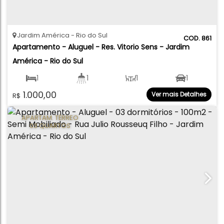
Jardim América
Rio do Sul
861
Apartamento - Aluguel - Res. Vitorio Sens - Jardim 
América - Rio do Sul
1
1
1
1
1.000,00
Ver mais Detalhes
R$
50
.00
m²
APARTAM. TÉRREO
03 QUARTOS