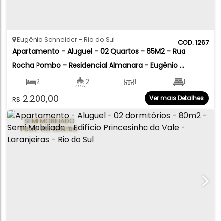
Eugênio Schneider
Rio do Sul
1267
Apartamento - Aluguel - 02 Quartos - 65M2 - Rua 
Rocha Pombo - Residencial Almanara - Eugênio 
Schneider- Rio do Sul
2
2
1
1
2.200,00
Ver mais Detalhes
R$
1
62
.00
m²
SEMI MOBILIADO
PROX. AO CENTRO