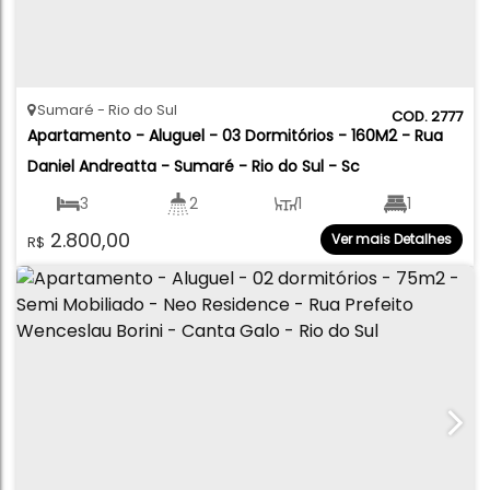
Sumaré
Rio do Sul
2777
Apartamento - Aluguel - 03 Dormitórios - 160M2 - Rua 
Daniel Andreatta - Sumaré - Rio do Sul - Sc
3
2
1
1
2.800,00
Ver mais Detalhes
R$
1
160
.00
m²