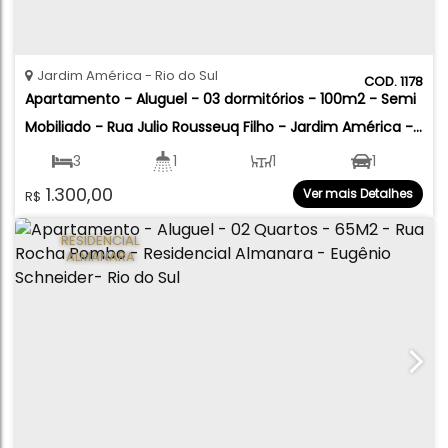
Jardim América
Rio do Sul
1178
Apartamento - Aluguel - 03 dormitórios - 100m2 - Semi 
Mobiliado - Rua Julio Rousseuq Filho - Jardim América - 
Rio do Sul
3
1
1
1
1.300,00
Ver mais Detalhes
R$
100
.00
m²
RESIDENCIAL
ALMANARA