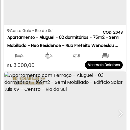
Canta Galo
Rio do Sul
2648
Apartamento - Aluguel - 02 dormitórios - 75m2 - Semi 
Mobiliado - Neo Residence - Rua Prefeito Wenceslau 
Borini - Canta Galo - Rio do Sul
2
2
1
1
3.000,00
Ver mais Detalhes
R$
1
75
.60
m²
91
.18
m²
ED. SOLAR LUIS XV
SEMI MOBILIADO