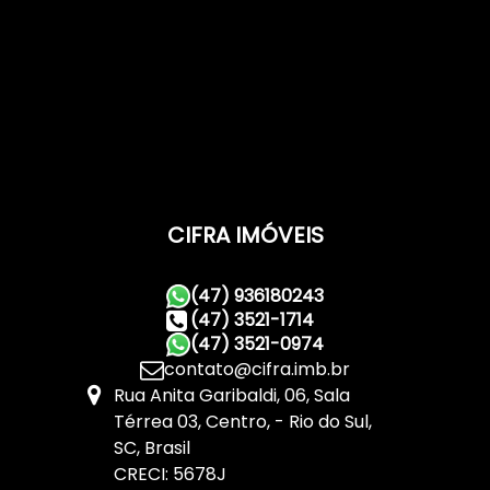
CIFRA IMÓVEIS
(47) 936180243
(47) 3521-1714
(47) 3521-0974
contato@cifra.imb.br
Rua Anita Garibaldi
,
06
,
Sala
Térrea 03
,
Centro
,
Rio do Sul
,
SC
,
Brasil
CRECI: 5678J