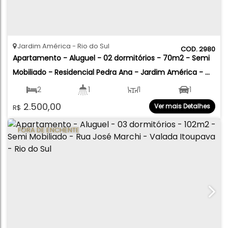
Jardim América
Rio do Sul
2980
Apartamento - Aluguel - 02 dormitórios - 70m2 - Semi 
Mobiliado - Residencial Pedra Ana - Jardim América - 
Rio do Sul
2
1
1
1
2.500,00
Ver mais Detalhes
R$
70
.00
m²
FORA DE ENCHENTE