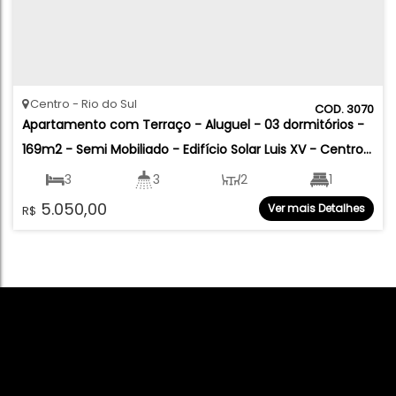
Centro
Rio do Sul
3070
Apartamento com Terraço - Aluguel - 03 dormitórios - 
169m2 - Semi Mobiliado - Edifício Solar Luis XV - Centro 
- Rio do Sul
3
3
2
1
5.050,00
Ver mais Detalhes
R$
2
169
.00
m²