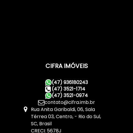
CIFRA IMÓVEIS
(47) 936180243
(47) 3521-1714
(47) 3521-0974
contato@cifra.imb.br
Rua Anita Garibaldi
,
06
,
Sala
Térrea 03
,
Centro
,
Rio do Sul
,
SC
,
Brasil
CRECI: 5678J