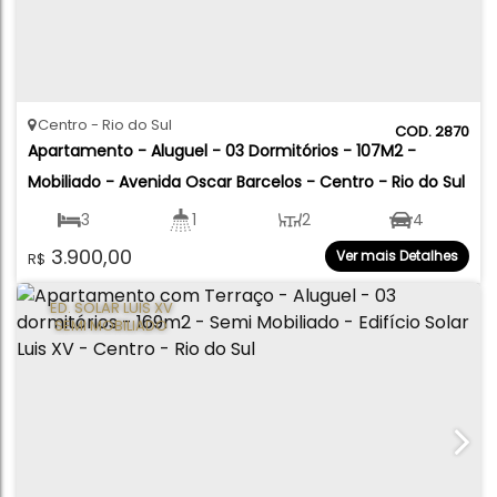
Centro
Rio do Sul
2870
Apartamento - Aluguel - 03 Dormitórios - 107M2 - 
Mobiliado - Avenida Oscar Barcelos - Centro - Rio do Sul
3
1
2
4
3.900,00
Ver mais Detalhes
R$
107
.00
m²
ED. SOLAR LUIS XV
SEMI MOBILIADO