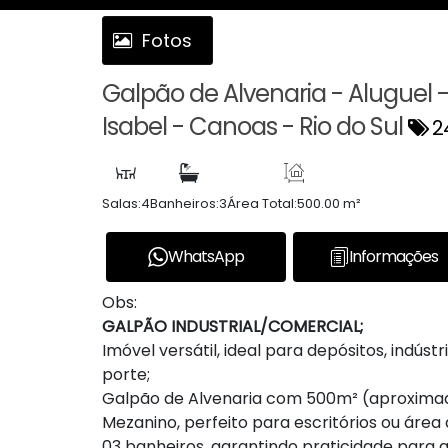
Fotos
Galpão de Alvenaria - Aluguel 
Isabel - Canoas - Rio do Sul
2
Salas:
4
Banheiros:
3
Área Total:
500.00 m²
WhatsApp
Informações
Obs:
GALPÃO INDUSTRIAL/COMERCIAL;
Imóvel versátil, ideal para depósitos, indús
porte;
Galpão de Alvenaria com 500m² (aproxim
Mezanino, perfeito para escritórios ou área 
03 banheiros, garantindo praticidade para a 