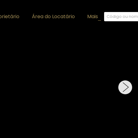
rietário
Área do Locatário
Mais
+
›