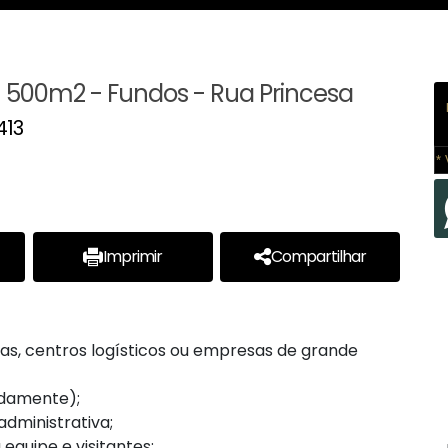
- 500m2 - Fundos - Rua Princesa
413
* 
Imprimir
Compartilhar
trias, centros logísticos ou empresas de grande
adamente);
administrativa;
equipe e visitantes;