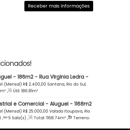
acionados!
guel - 186m2 - Rua Virginia Ledra -
o do Sul
el (Mensal)
R$
2.400,00
Santana, Rio do Sul,
Brasil
m²
,
Útil:
186
.81
m²
trial e Comercial - Aluguel - 1168m2
nto - Oportunidade - Rua dos
el (Mensal)
R$
25.000,00
Valada Itoupava, Rio
 Itoupava - Rio do Sul
tarina, Brasil
)
,
5
Sala(s)
,
Total:
1168
.74
m²
,
Terreno: