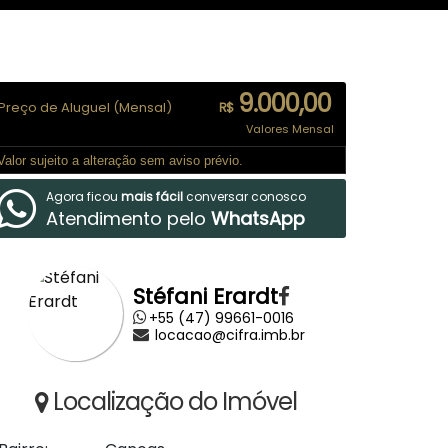
9.000,00
Preço de Aluguel (Mensal)
R$
Valores Mensal
Valor sujeito a alteração sem aviso prévio.
Agora ficou
mais fácil
conversar conosco
Atendimento pelo
WhatsApp
Stéfani Erardt
+55 (47) 99661-0016
locacao@cifra.imb.br
Localização do Imóvel