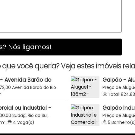
? Nós ligamos!
 que você queria? Veja estes imóveis rel
 - Avenida Barão do
Galpão - Alu
- Rio do Sul
Santana - Ri
72,00
Avenida Barão do Rio
Preço de Alugu
o do Sul, Santa Catarina,
Santa Catarina, 
²
Total:
824
.83
cial ou Industrial -
Galpão Indus
- Oportunidade -
- Investime
00,00
Budag, Rio do Sul,
Preço de Alugu
Vereadores -
do Sul, Santa Ca
m²
,
4
Vaga(s)
5
Banheiro(s
5613
.93
m²