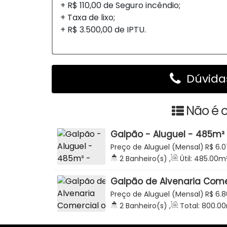
+ R$ 110,00 de Seguro incêndio;
+ Taxa de lixo;
+ R$ 3.500,00 de IPTU.
Dúvidas
Não é o
Galpão - Aluguel - 485m²
Rio Branco - Bairro Budag 
Preço de Aluguel (Mensal)
R$
6.0
Branco, 231, 89165-472, Budag, Ri
2
Banheiro(s)
,
Útil:
485
.00
m
Brasil
Galpão de Alvenaria Comer
Aluguel - 800m2 - Plano 
Preço de Aluguel (Mensal)
R$
6.8
Budag - Rio do Sul
Santa Catarina, Brasil
2
Banheiro(s)
,
Total:
800
.00