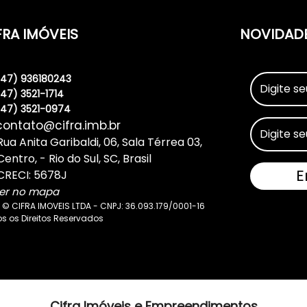
FRA IMÓVEIS
NOVIDAD
(47) 936180243
(47) 3521-1714
(47) 3521-0974
contato@cifra.imb.br
Rua Anita Garibaldi
,
06
,
Sala Térrea 03
,
Centro
,
Rio do Sul
,
SC
,
Brasil
CRECI: 5678J
er no mapa
 © CIFRA IMOVEIS LTDA - CNPJ: 36.093.179/0001-16
s os Direitos Reservados
Cifra Imóveis e Empreendimentos