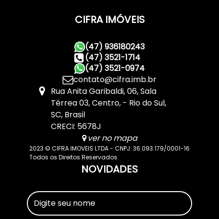
CIFRA IMÓVEIS
(47) 936180243
(47) 3521-1714
(47) 3521-0974
contato@cifra.imb.br
Rua Anita Garibaldi
,
06
,
Sala
Térrea 03
,
Centro
,
Rio do Sul
,
SC
,
Brasil
CRECI: 5678J
ver no mapa
2023 © CIFRA IMOVEIS LTDA - CNPJ: 36.093.179/0001-16
Todos os Direitos Reservados
NOVIDADES