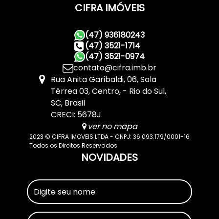
CIFRA IMÓVEIS
(47) 936180243
(47) 3521-1714
(47) 3521-0974
contato@cifra.imb.br
Rua Anita Garibaldi
,
06
,
Sala
Térrea 03
,
Centro
,
Rio do Sul
,
SC
,
Brasil
CRECI: 5678J
ver no mapa
2023 © CIFRA IMOVEIS LTDA - CNPJ: 36.093.179/0001-16
Todos os Direitos Reservados
NOVIDADES