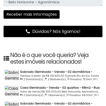
Dúvidas? Nós ligamos!
Não é o que você queria? Veja
estes imóveis relacionados!
Sobrado Geminado - Venda - 02 dormitórios -
75m2 - Rua Ary Acary de Souza - Residencial Maria
Vendas a partir de
R$
319.900,00
Sumaré, Rio do Sul, Santa
2
Dormitório(s)
,
2
Banheiro(s)
,
Privativo:
75
.91
m²
,
1
Elisa - Sumaré - Rio do Sul
Catarina, Brasil
Sala(s)
,
1
Vaga(s)
Casa Geminada - Venda - 02 quartos - 68m2 - Rua
Boaventura Maçaneiro - Belo Horizonte -
Valor de Venda
R$
290.000,00
Belo Horizonte, Agronômica,
2
Dormitório(s)
,
1
Banheiro(s)
,
Privativo:
68
.00
m²
,
1
Agronômica
Santa Catarina, Brasil
Sala(s)
,
Total:
166
.00
m²
,
1
Vaga(s)
,
Útil:
166
.00
m²
,
Sobrado Geminado - Venda - 02 dormitórios -
Terreno:
166
.00
m²