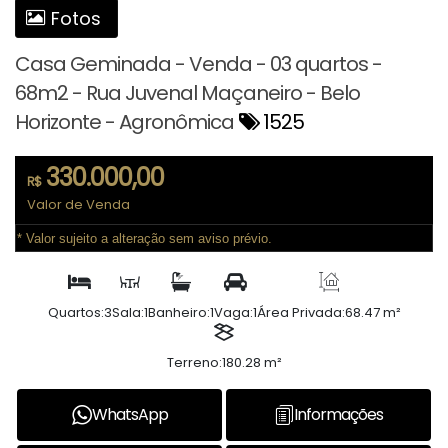
Fotos
Casa Geminada - Venda - 03 quartos -
68m2 - Rua Juvenal Maçaneiro - Belo
Horizonte - Agronômica
1525
330.000,00
R$
Valor de Venda
* Valor sujeito a alteração sem aviso prévio.
Quartos:
3
Sala:
1
Banheiro:
1
Vaga:
1
Área Privada:
68.47 m²
Terreno:
180.28 m²
WhatsApp
Informações