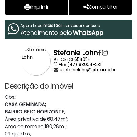
Imprimir
Compartilhar
Agora ficou
mais fácil
conversar conosco
Atendimento pelo
WhatsApp
Stefanie Lohn
CRECI
65405F
+55 (47) 98904-2311
stefanielohn@cifra.imb.br
Descrição do Imóvel
Obs.:
CASA GEMINADA;
BAIRRO BELO HORIZONTE;
Área privativa de 68,47m²;
Área do terreno 180,28m²;
03 quartos;