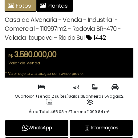
Fotos
Plantas
Casa de Alvenaria - Venda - Industrial -
Comercial - 110997m2 - Rodovia BR-470 -
Valada Itoupava - Rio do Sul
1442
3.580.000,00
R$
Valor de Venda
* Valor sujeito a alteração sem aviso prévio.
Quartos:
4 (sendo 2 suítes)
Salas:
3
Banheiros:
5
Vagas:
2
Área Total:
465.08 m²
Terreno:
11099.84 m²
WhatsApp
Informações