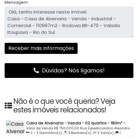
Mensagem:
Dúvidas? Nós ligamos!
Não é o que você queria? Veja
estes imóveis relacionados!
Casa de Alvenaria - Venda - 02 quartos - 180m² -
Semi Mobiliada - Rua Expedicionário Aleandro
Valor de Venda
R$
750.000,00
Rua Expedicionário Aleandro
2 ~ 3
Dormitório(s)
,
3
Banheiro(s)
,
2
Sala(s)
,
1
Stedile - Valada Itoupava - Rio do Sul
Stedille, 270, 89162-718, Valada Itoupava, Rio do Sul, Santa