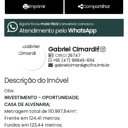
Imprimir
Compartilhar
Agora ficou
mais fácil
conversar conosco
Atendimento pelo
WhatsApp
Gabriel Cimardi
CRECI
26747
+55 (47) 99945-6114
gabrielcimardi@cifra.imb.br
Descrição do Imóvel
Obs:
INVESTIMENTO - OPORTUNIDADE;
CASA DE ALVENARIA;
Metragem total de 110.997,84m²;
Frente em 124,41 metros;
Fundos em 123,44 metros;