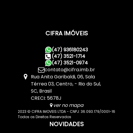
CIFRA IMÓVEIS
(47) 936180243
(47) 3521-1714
(47) 3521-0974
contato@cifra.imb.br
Rua Anita Garibaldi
,
06
,
Sala
Térrea 03
,
Centro
,
Rio do Sul
,
SC
,
Brasil
CRECI: 5678J
ver no mapa
2023 © CIFRA IMOVEIS LTDA - CNPJ: 36.093.179/0001-16
Todos os Direitos Reservados
NOVIDADES