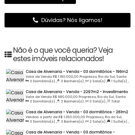
Dúvidas? Nós ligamos!
Não é o que você queria? Veja
estes imóveis relacionados!
Casa de Alvenaria - Venda - 03 dormitórios - 196m2
- Semi Mobiliada - Progresso - Rio do Sul
Valor de Venda
R$
1.180.000,00
Progresso, Rio do Sul, Santa
3
Dormitório(s)
,
3
Banheiro(s)
,
2
Sala(s)
,
1
Suíte(s)
,
Catarina, Brasil
Total:
196
.03
m²
,
2
Vaga(s)
,
Terreno:
509
.20
m²
Casa de Alvenaria - Venda - 2297m2 - Investimento
- Estrada São Bento - Progresso - Rio do Sul
Valor de Venda
R$
980.000,00
Progresso, Rio do Sul, Santa
3
Dormitório(s)
,
3
Banheiro(s)
,
3
Sala(s)
,
Total:
Catarina, Brasil
308
.92
m²
,
2
Vaga(s)
,
Terreno:
2297
.27
m²
,
Fundos:
Casa de Alvenaria - Venda - 03 dormitórios - 261m2
39
.00
m
,
Frente:
39
.00
m
,
Lado Direito:
58
.77
m
,
Lado
- Semi Mobiliada - Progresso - Rio do Sul
Vendas a partir de
R$
1.350.000,00
Progresso, Rio do Sul,
Esquerdo:
58
.77
m
3
Dormitório(s)
,
3
Banheiro(s)
,
2
Sala(s)
,
1
Suíte(s)
,
Santa Catarina, Brasil
Total:
261
.99
m²
,
2
Vaga(s)
,
Terreno:
390
.00
m²
,
Casa de Alvenaria - Venda - 03 dormitórios -
Fundos:
13
.00
m
,
Frente:
13
.00
m
,
Lado Direito:
30
.00
m
,