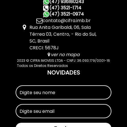
(47) 936180243
(47) 3521-1714
(47) 3521-0974
contato@cifra.imb.br
Rua Anita Garibaldi
,
06
,
Sala
Térrea 03
,
Centro
,
Rio do Sul
,
SC
,
Brasil
CRECI: 5678J
ver no mapa
2023 © CIFRA IMOVEIS LTDA - CNPJ: 36.093.179/0001-16
Todos os Direitos Reservados
NOVIDADES