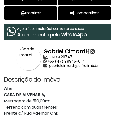
Imprimir
Compartilhar
Agora ficou
mais fácil
conversar conosco
Atendimento pelo
WhatsApp
Gabriel Cimardi
CRECI
26747
+55 (47) 99945-6114
gabrielcimardi@cifra.imb.br
Descrição do Imóvel
Obs:
CASA DE ALVENARIA;
Metragem de 510,00m²;
Terreno com duas frentes;
Frente c/ Rua Ademar Ohf;