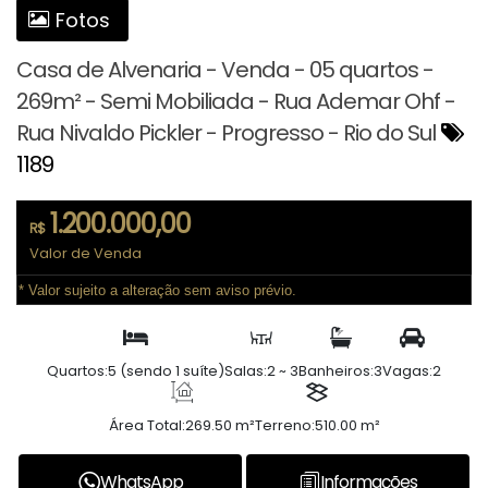
Fotos
Casa de Alvenaria - Venda - 05 quartos -
269m² - Semi Mobiliada - Rua Ademar Ohf -
Rua Nivaldo Pickler - Progresso - Rio do Sul
1189
1.200.000,00
R$
Valor de Venda
* Valor sujeito a alteração sem aviso prévio.
Quartos:
5 (sendo 1 suíte)
Salas:
2 ~ 3
Banheiros:
3
Vagas:
2
Área Total:
269.50 m²
Terreno:
510.00 m²
WhatsApp
Informações