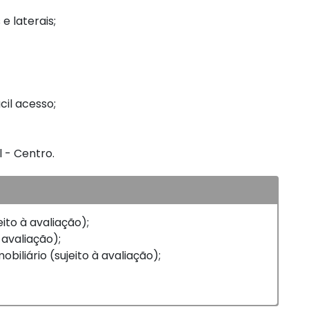
 laterais;
cil acesso;
l - Centro.
eito à avaliação);
 avaliação);
biliário (sujeito à avaliação);