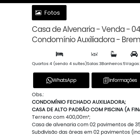
Fotos
Casa de Alvenaria - Venda - 04 
Condomínio Auxiliadora - Breme
Quartos:
4 (sendo 4 suítes)
Salas:
3
Banheiros:
5
Vagas:
WhatsApp
Informações
Obs.:
CONDOMÍNIO FECHADO AUXILIADORA;
CASA DE ALTO PADRÃO COM PISCINA (A FINA
Terreno com 400,00m²;
Casa de alvenaria com 02 pavimentos de 3
Subdivisão das áreas em 02 pavimentos (indi