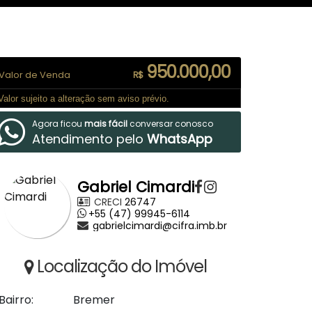
950.000,00
Valor de Venda
R$
Valor sujeito a alteração sem aviso prévio.
Agora ficou
mais fácil
conversar conosco
Atendimento pelo
WhatsApp
Gabriel Cimardi
CRECI
26747
+55 (47) 99945-6114
gabrielcimardi@cifra.imb.br
Localização do Imóvel
Bairro:
Bremer