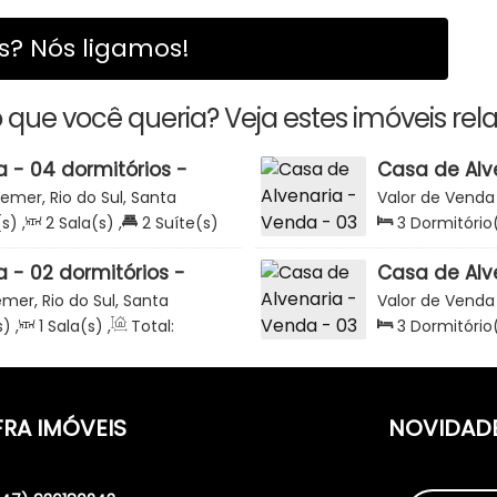
? Nós ligamos!
 que você queria? Veja estes imóveis rel
 - 04 dormitórios -
Casa de Alv
 Rua Leopoldo Cardoso
89m2 - Est
remer, Rio do Sul, Santa
Valor de Venda
Fechado Resi
Catarina, Brasil
(s)
,
2
Sala(s)
,
2
Suíte(s)
3
Dormitório
Terreno:
420
.00
m²
Total:
89
.00
 - 02 dormitórios -
Casa de Alv
u - Condomínio
294m2 - Co
emer, Rio do Sul, Santa
Valor de Venda
 Rio do Sul
Siebert - Br
Catarina, Brasil
s)
,
1
Sala(s)
,
Total:
3
Dormitório
:
464
.32
m²
Total:
175
.77
FRA IMÓVEIS
NOVIDAD