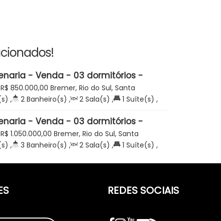
acionados!
enaria - Venda - 03 dormitórios -
rada Blumenau - Condomínio
R$
850.000,00
Bremer, Rio do Sul, Santa
dencial Torres - Bremer - Rio do Sul
(s)
,
2
Banheiro(s)
,
2
Sala(s)
,
1
Suíte(s)
,
m²
,
2
Vaga(s)
,
Terreno:
471
.93
m²
enaria - Venda - 03 dormitórios -
nstrução - Condomínio Fechado
R$
1.050.000,00
Bremer, Rio do Sul, Santa
emer - Rio do Sul
(s)
,
3
Banheiro(s)
,
2
Sala(s)
,
1
Suíte(s)
,
m²
,
2
Vaga(s)
,
Terreno:
533
.89
m²
ES
REDES SOCIAIS