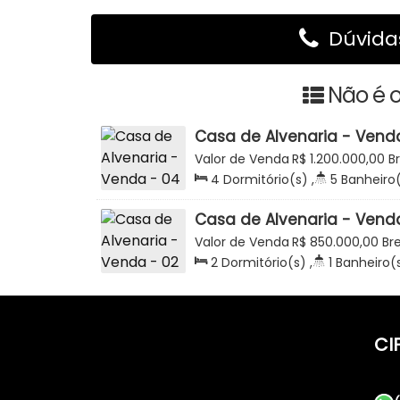
Dúvidas
Não é o
Casa de Alvenaria - Venda
303m2 - Semi Mobiliada -
Valor de Venda
R$
1.200.000,00
B
- Bremer - Rio do Sul
Catarina, Brasil
4
Dormitório(s)
,
5
Banheiro
,
Total:
303
.75
m²
,
2
Vaga(s)
,
Casa de Alvenaria - Venda
138m2 - Estrada Blumena
Valor de Venda
R$
850.000,00
Br
Fechado Torres - Bremer -
Catarina, Brasil
2
Dormitório(s)
,
1
Banheiro(
138
.18
m²
,
2
Vaga(s)
,
Terreno
CI