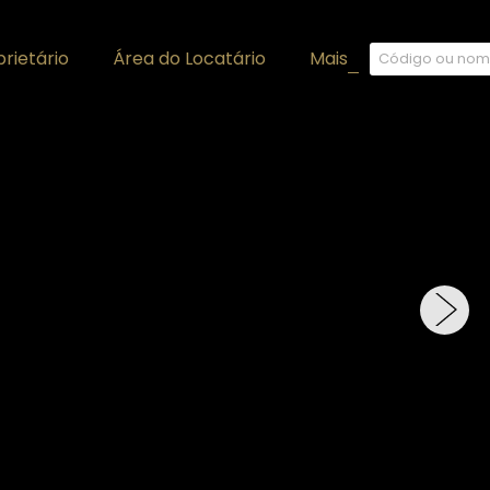
rietário
Área do Locatário
Mais
+
›