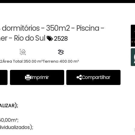
dormitórios - 350m2 - Piscina -
r - Rio do Sul
2528
* 
2
Área Total:
350.00 m²
Terreno:
400.00 m²
Imprimir
Compartilhar
LIZAR);
50,00m²;
vidualizados);