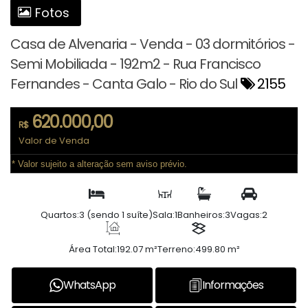
Fotos
Casa de Alvenaria - Venda - 03 dormitórios -
Semi Mobiliada - 192m2 - Rua Francisco
Fernandes - Canta Galo - Rio do Sul
2155
620.000,00
R$
Valor de Venda
* Valor sujeito a alteração sem aviso prévio.
Quartos:
3 (sendo 1 suíte)
Sala:
1
Banheiros:
3
Vagas:
2
Área Total:
192.07 m²
Terreno:
499.80 m²
WhatsApp
Informações