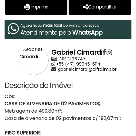
Imprimir
Compartilhar
Agora ficou
mais fácil
conversar conosco
Atendimento pelo
WhatsApp
Gabriel Cimardi
CRECI
26747
+55 (47) 99945-6114
gabrielcimardi@cifra.imb.br
Descrição do Imóvel
Obs:
CASA DE ALVENARIA DE 02 PAVIMENTOS;
Metragem de 499,80m²;
Casa de alvenaria de 02 pavimentos c/ 192,07m²;
PISO SUPERIOR;