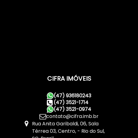
CIFRA IMÓVEIS
(47) 936180243
(47) 3521-1714
(47) 3521-0974
contato@cifra.imb.br
Rua Anita Garibaldi
,
06
,
Sala
Térrea 03
,
Centro
,
Rio do Sul
,