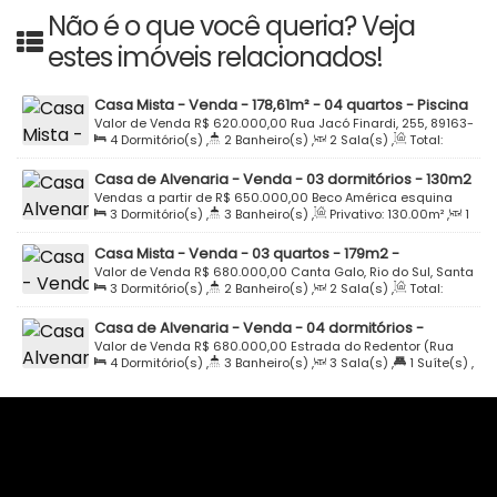
Não é o que você queria? Veja
estes imóveis relacionados!
Casa Mista - Venda - 178,61m² - 04 quartos - Piscina
- Rua Jacó Finardi - Canta Galo - Rio do Sul
Valor de Venda
R$
620.000,00
Rua Jacó Finardi, 255, 89163-
4
Dormitório(s)
,
2
Banheiro(s)
,
2
Sala(s)
,
Total:
089, Canta Galo, Rio do Sul, Santa Catarina, Brasil
178
.61
m²
,
1
Vaga(s)
,
Terreno:
375
.00
m²
Casa de Alvenaria - Venda - 03 dormitórios - 130m2
- Semi Mobiliada - Beco América - Rua Jacó Finardi
Vendas a partir de
R$
650.000,00
Beco América esquina
3
Dormitório(s)
,
3
Banheiro(s)
,
Privativo:
130
.00
m²
,
1
- Canta Galo - Rio do Sul
Rua Jacó Finardi, 20, 89163-149, Canta Galo, Rio do Sul,
Sala(s)
,
1
Suíte(s)
,
Total:
480
.00
m²
,
1
Vaga(s)
,
Útil:
Santa Catarina, Brasil
Casa Mista - Venda - 03 quartos - 179m2 -
480
.00
m²
,
Terreno:
480
.00
m²
Investimento - Travessa Desiderio Finardi - Canta
Valor de Venda
R$
680.000,00
Canta Galo, Rio do Sul, Santa
3
Dormitório(s)
,
2
Banheiro(s)
,
2
Sala(s)
,
Total:
Galo - Rio do Sul
Catarina, Brasil
250
.00
m²
,
2
Vaga(s)
,
Terreno:
450
.00
m²
Casa de Alvenaria - Venda - 04 dormitórios -
325m2 - Piscina - Semi Mobiliada - Estrada do
Valor de Venda
R$
680.000,00
Estrada do Redentor (Rua
4
Dormitório(s)
,
3
Banheiro(s)
,
3
Sala(s)
,
1
Suíte(s)
,
Redentor - Canta Galo - Rio do Sul
Particular), 89163-312, Canta Galo, Rio do Sul, Santa
Total:
325
.61
m²
,
4
Vaga(s)
,
Terreno:
1703
.18
m²
Catarina, Brasil