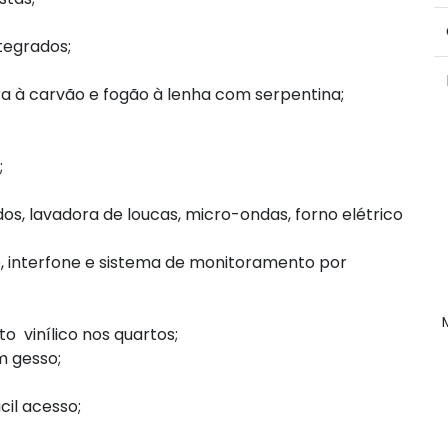
ntegrados;
ra à carvão e fogão à lenha com serpentina;
;
os, lavadora de loucas, micro-ondas, forno elétrico
, interfone e sistema de monitoramento por
 vinílico nos quartos;
m gesso;
cil acesso;