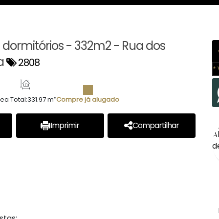
 dormitórios - 332m2 - Rua dos
a
2808
* 
ea Total:
331.97 m²
Compre já alugado
Imprimir
Compartilhar
stas;