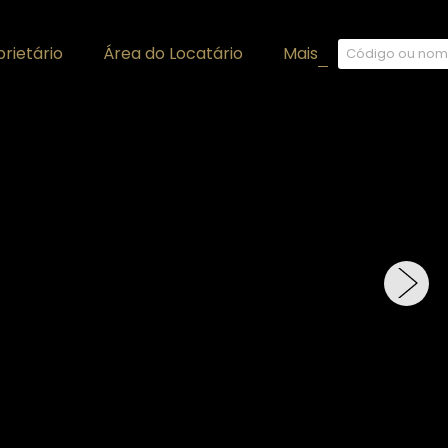
rietário
Área do Locatário
Mais
+
›