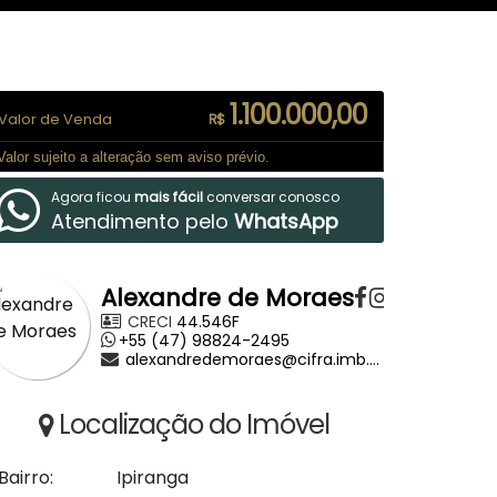
1.100.000,00
Valor de Venda
R$
Valor sujeito a alteração sem aviso prévio.
Agora ficou
mais fácil
conversar conosco
Atendimento pelo
WhatsApp
Alexandre de Moraes
CRECI
44.546F
+55 (47) 98824-2495
alexandredemoraes@cifra.imb.br
Localização do Imóvel
Bairro:
Ipiranga