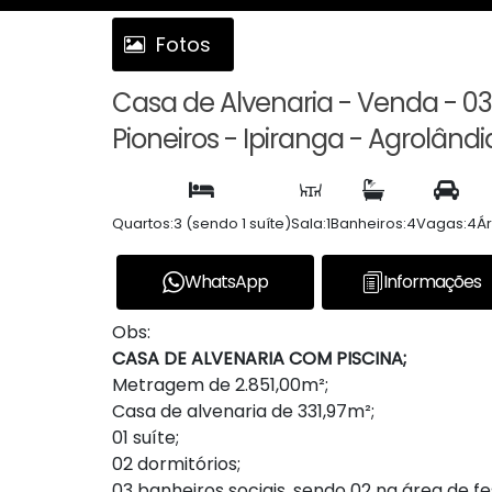
Fotos
Casa de Alvenaria - Venda - 03
Pioneiros - Ipiranga - Agrolândi
Quartos:
3 (sendo 1 suíte)
Sala:
1
Banheiros:
4
Vagas:
4
Ár
WhatsApp
Informações
Obs:
CASA DE ALVENARIA COM PISCINA;
Metragem de 2.851,00m²;
Casa de alvenaria de 331,97m²;
01 suíte;
02 dormitórios;
03 banheiros sociais, sendo 02 na área de fe