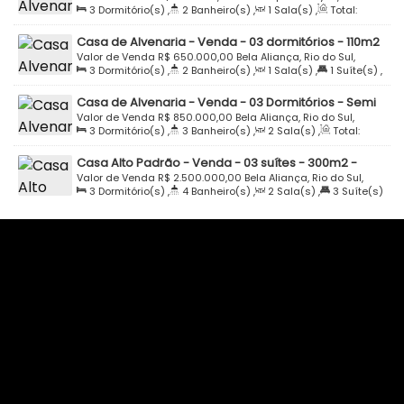
3
Dormitório(s)
,
2
Banheiro(s)
,
1
Sala(s)
,
Total:
Peyerl - Bela Aliança - Rio do Sul
164, Bela Aliança, Rio do Sul, Santa Catarina, Brasil
235
.00
m²
,
3
Vaga(s)
,
Terreno:
7500
.00
m²
Casa de Alvenaria - Venda - 03 dormitórios - 110m2
- Semi Mobiliada - Loteamento Rio Lontras - Bela
Valor de Venda
R$
650.000,00
Bela Aliança, Rio do Sul,
3
Dormitório(s)
,
2
Banheiro(s)
,
1
Sala(s)
,
1
Suíte(s)
,
Aliança - Rio do Sul
Santa Catarina, Brasil
Total:
110
.00
m²
,
1
Vaga(s)
,
Terreno:
390
.00
m²
Casa de Alvenaria - Venda - 03 Dormitórios - Semi
Mobiliada - Bela Aliança - Rio do Sul
Valor de Venda
R$
850.000,00
Bela Aliança, Rio do Sul,
3
Dormitório(s)
,
3
Banheiro(s)
,
2
Sala(s)
,
Total:
Santa Catarina, Brasil
150
.00
m²
,
2
Vaga(s)
Casa Alto Padrão - Venda - 03 suítes - 300m2 -
Semi Mobiliada - Piscina - Bela Aliança - Rio do Sul
Valor de Venda
R$
2.500.000,00
Bela Aliança, Rio do Sul,
3
Dormitório(s)
,
4
Banheiro(s)
,
2
Sala(s)
,
3
Suíte(s)
Santa Catarina, Brasil
,
Total:
300
.00
m²
,
2
Vaga(s)
,
Terreno:
802
.41
m²