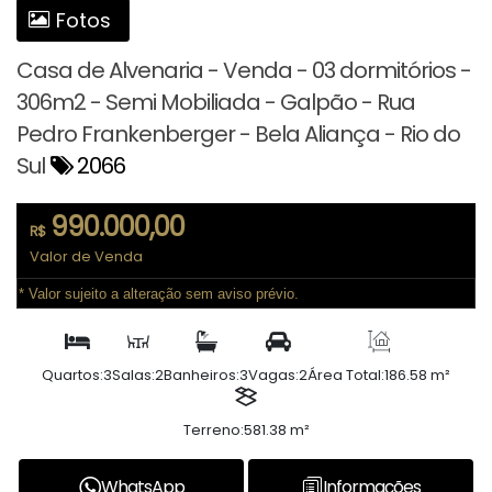
Fotos
Casa de Alvenaria - Venda - 03 dormitórios -
306m2 - Semi Mobiliada - Galpão - Rua
Pedro Frankenberger - Bela Aliança - Rio do
Sul
2066
990.000,00
R$
Valor de Venda
* Valor sujeito a alteração sem aviso prévio.
Quartos:
3
Salas:
2
Banheiros:
3
Vagas:
2
Área Total:
186.58 m²
Terreno:
581.38 m²
WhatsApp
Informações