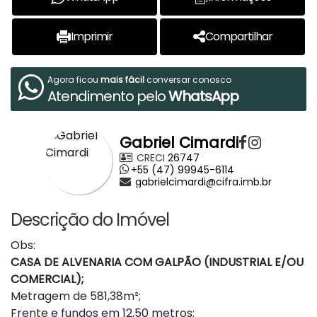
Imprimir
Compartilhar
Agora ficou
mais fácil
conversar conosco
Atendimento pelo
WhatsApp
Gabriel Cimardi
CRECI
26747
+55 (47) 99945-6114
gabrielcimardi@cifra.imb.br
Descrição do Imóvel
Obs:
CASA DE ALVENARIA COM GALPÃO (INDUSTRIAL E/OU
COMERCIAL);
Metragem de 581,38m²;
Frente e fundos em 12,50 metros;