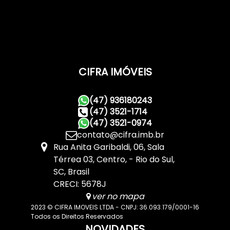
CIFRA IMÓVEIS
(47) 936180243
(47) 3521-1714
(47) 3521-0974
contato@cifra.imb.br
Rua Anita Garibaldi
,
06
,
Sala
Térrea 03
,
Centro
,
Rio do Sul
,
SC
,
Brasil
CRECI: 5678J
ver no mapa
2023 © CIFRA IMOVEIS LTDA - CNPJ: 36.093.179/0001-16
Todos os Direitos Reservados
NOVIDADES