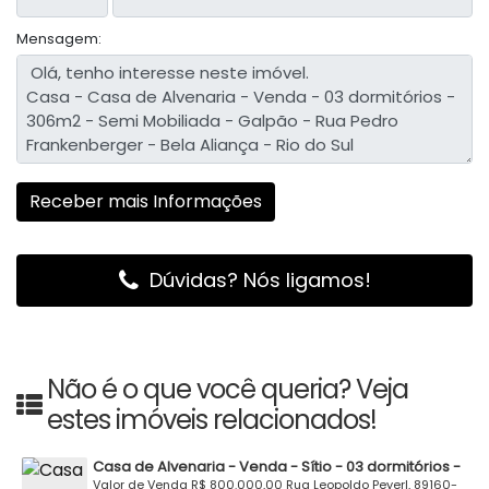
Mensagem:
Dúvidas? Nós ligamos!
Não é o que você queria? Veja
estes imóveis relacionados!
Casa de Alvenaria - Venda - Sítio - 03 dormitórios -
Semi Mobiliado - 7500m2 - Lagoa - Rua Leopoldo
Valor de Venda
R$
800.000,00
Rua Leopoldo Peyerl, 89160-