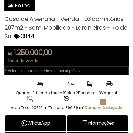
Fotos
Casa de Alvenaria - Venda - 03 dormitórios -
207m2 - Semi Mobiliado - Laranjeiras - Rio do
Sul
3044
1.250.000,00
R$
Valor de Venda
* Valor sujeito a alteração sem aviso prévio.
Quartos:
3 (sendo 1 suíte)
Salas:
2
Banheiros:
3
Vagas:
4
Área Total:
207.15 m²
Terreno:
399.89 m²
Compre já alugado
WhatsApp
Informações