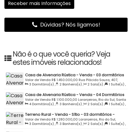
Dúvidas? Nós ligamos!
Não é o que você queria? Veja
estes imóveis relacionados!
Casa de Alvenaria Rústica - Venda - 03 dormitórios
- 243m2 - Semi Mobiliada - Piscina - Rua Placido
Valor de Venda
R$
1.450.000,00
Rua Plácido Souza, 407,
3
Dormitório(s)
,
2
Banheiro(s)
,
2
Sala(s)
,
1
Suíte(s)
,
Souza - Laranjeiras - Rio do Sul
89167-470, Laranjeiras, Rio do Sul, Santa Catarina, Brasil
2
Vaga(s)
,
Útil:
243
.82
m²
,
Terreno:
2127
.50
m²
Casa de Alvenaria Rústica - Venda - 04 Dormitórios
- 270M2 - Semi Mobiliada - Laranjeiras - Rio do Sul
Valor de Venda
R$
1.100.000,00
Laranjeiras, Rio do Sul, Santa
4
Dormitório(s)
,
3
Banheiro(s)
,
2
Sala(s)
,
1
Suíte(s)
,
Catarina, Brasil
Total:
270
.00
m²
,
2
Vaga(s)
,
Terreno:
540
.00
m²
Terreno Rural - Venda - Sítio - 03 dormitórios -
220m2 - 6058m2 - Travessa Paulo Grah -
Valor de Venda
R$
1.280.000,00
Laranjeiras, Rio do Sul,
3
Dormitório(s)
,
3
Banheiro(s)
,
2
Sala(s)
,
1
Suíte(s)
,
Laranjeiras - Rio do Sul
Santa Catarina, Brasil
Total:
220
.00
m²
,
2
Vaga(s)