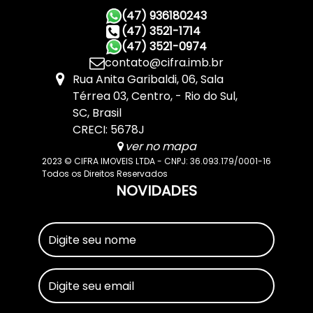
(47) 936180243
(47) 3521-1714
(47) 3521-0974
contato@cifra.imb.br
Rua Anita Garibaldi
,
06
,
Sala
Térrea 03
,
Centro
,
Rio do Sul
,
SC
,
Brasil
CRECI: 5678J
ver no mapa
2023 © CIFRA IMOVEIS LTDA - CNPJ: 36.093.179/0001-16
Todos os Direitos Reservados
NOVIDADES