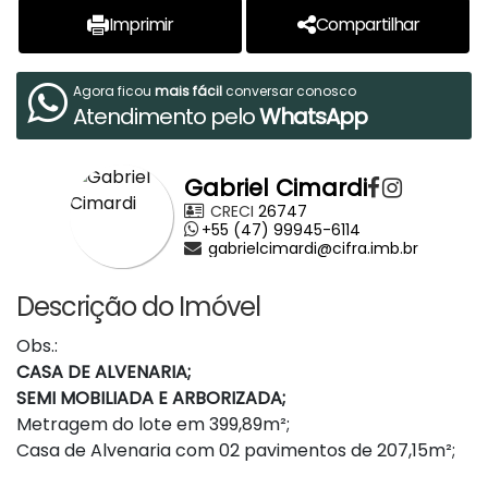
Imprimir
Compartilhar
Agora ficou
mais fácil
conversar conosco
Atendimento pelo
WhatsApp
Gabriel Cimardi
CRECI
26747
+55 (47) 99945-6114
gabrielcimardi@cifra.imb.br
Descrição do Imóvel
Obs.:
CASA DE ALVENARIA;
SEMI MOBILIADA E ARBORIZADA;
Metragem do lote em 399,89m²;
Casa de Alvenaria com 02 pavimentos de 207,15m²;