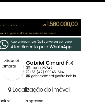
1.580.000,00
Valor de Venda
R$
Valor sujeito a alteração sem aviso prévio.
Agora ficou
mais fácil
conversar conosco
Atendimento pelo
WhatsApp
Gabriel Cimardi
CRECI
26747
+55 (47) 99945-6114
gabrielcimardi@cifra.imb.br
Localização do Imóvel
Bairro:
Progresso