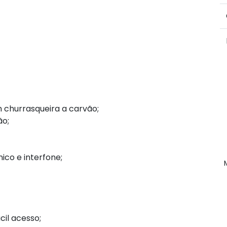
 churrasqueira a carvão;
ão;
co e interfone;
cil acesso;