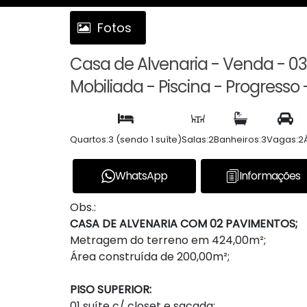
Fotos
Casa de Alvenaria - Venda - 03
Mobiliada - Piscina - Progresso -
Quartos:
3 (sendo 1 suíte)
Salas:
2
Banheiros:
3
Vagas:
2
WhatsApp
Informações
Obs.:
CASA DE ALVENARIA COM 02 PAVIMENTOS;
Metragem do terreno em 424,00m²;
Área construída de 200,00m²;
PISO SUPERIOR:
01 suíte c/ closet e sacada;