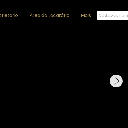
rietário
Área do Locatário
Mais
+
›