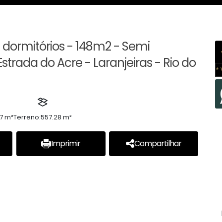
 dormitórios - 148m2 - Semi
strada do Acre - Laranjeiras - Rio do
* 
7 m²
Terreno:
557.28 m²
Imprimir
Compartilhar