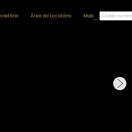
rietário
Área do Locatário
Mais
+
›