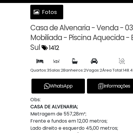
Fotos
Casa de Alvenaria - Venda - 03
Mobiliada - Piscina Aquecida - E
Sul
1412
Quartos:
3
Salas:
2
Banheiros:
2
Vagas:
2
Área Total:
148.4
WhatsApp
Informações
Obs:
CASA DE ALVENARIA;
Metragem de 557,28m²;
Frente e fundos em 12,00 metros;
Lado direito e esquerdo 45,00 metros;