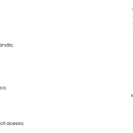
arvão;
co;
cil acesso;