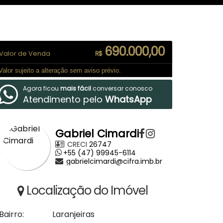
690.000,00
Valor de Venda
R$
Valor sujeito a alteração sem aviso prévio.
Agora ficou
mais fácil
conversar conosco
Atendimento pelo
WhatsApp
Gabriel Cimardi
CRECI
26747
+55 (47) 99945-6114
gabrielcimardi@cifra.imb.br
Localização do Imóvel
Bairro:
Laranjeiras