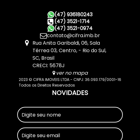
(47) 936180243
(47) 3521-1714
(47) 3521-0974
contato@cifra.imb.br
Rua Anita Garibaldi
,
06
,
Sala
Térrea 03
,
Centro
,
Rio do Sul
,
SC
,
Brasil
CRECI: 5678J
ver no mapa
2023 © CIFRA IMOVEIS LTDA - CNPJ: 36.093.179/0001-16
Todos os Direitos Reservados
NOVIDADES