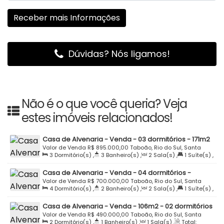
Dúvidas? Nós ligamos!
Não é o que você queria? Veja
estes imóveis relacionados!
Casa de Alvenaria - Venda - 03 dormitórios - 171m2
- Travessa Enio Padilha - Taboão - Rio do Sul
Valor de Venda
R$
895.000,00
Taboão, Rio do Sul, Santa
3
Dormitório(s)
,
3
Banheiro(s)
,
2
Sala(s)
,
1
Suíte(s)
,
Catarina, Brasil
Total:
171
.38
m²
,
2
Vaga(s)
,
Terreno:
304
.00
m²
,
Casa de Alvenaria - Venda - 04 dormitórios -
Fundos:
16
.00
m
,
Frente:
16
.00
m
,
Lado Direito:
19
.00
m
,
260m2 - Semi Mobiliada - Rua Principe - Taboão -
Valor de Venda
R$
700.000,00
Taboão, Rio do Sul, Santa
Lado Esquerdo:
19
.00
m
4
Dormitório(s)
,
2
Banheiro(s)
,
2
Sala(s)
,
1
Suíte(s)
,
Rio do Sul
Catarina, Brasil
Total:
260
.00
m²
,
2
Vaga(s)
,
Terreno:
300
.00
m²
Casa de Alvenaria - Venda - 106m2 - 02 dormitórios
- Taboão - Rio do Sul - R$ 490.000,00
Valor de Venda
R$
490.000,00
Taboão, Rio do Sul, Santa
2
Dormitório(s)
,
1
Banheiro(s)
,
1
Sala(s)
,
Total:
Catarina, Brasil