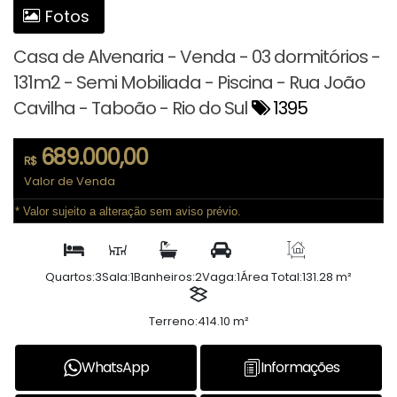
Fotos
Casa de Alvenaria - Venda - 03 dormitórios -
131m2 - Semi Mobiliada - Piscina - Rua João
Cavilha - Taboão - Rio do Sul
1395
689.000,00
R$
Valor de Venda
* Valor sujeito a alteração sem aviso prévio.
Quartos:
3
Sala:
1
Banheiros:
2
Vaga:
1
Área Total:
131.28 m²
Terreno:
414.10 m²
WhatsApp
Informações