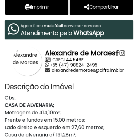
Imprimir
Compartilhar
Agora ficou
mais fácil
conversar conosco
Atendimento pelo
WhatsApp
Alexandre de Moraes
CRECI
44.546F
+55 (47) 98824-2495
alexandredemoraes@cifra.imb.br
Descrição do Imóvel
Obs.:
CASA DE ALVENARIA;
Metragem de 414,10m²;
Frente e fundos em 15,00 metros;
Lado direito e esquerdo em 27,60 metros;
Casa de alvenaria c/ 131,28m²;