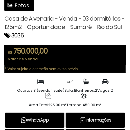
Fotos
Casa de Alvenaria - Venda - 03 dormitórios -
125m2 - Oportunidade - Sumaré - Rio do Sul
3035
750.000,00
R$
Valor de Venda
* Valor sujeito a alteração sem aviso prévio.
Quartos:
3 (sendo 1 suíte)
Sala:
1
Banheiros:
2
Vagas:
2
Área Total:
125.00 m²
Terreno:
450.00 m²
WhatsApp
Informações