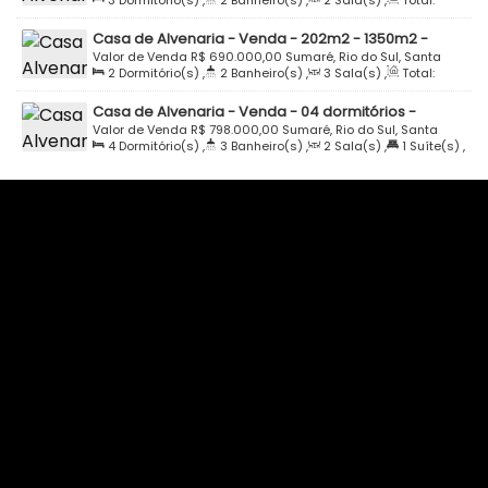
3
Dormitório(s)
,
2
Banheiro(s)
,
2
Sala(s)
,
Total:
Catarina, Brasil
196
.00
m²
,
1
Vaga(s)
,
Terreno:
300
.00
m²
Casa de Alvenaria - Venda - 202m2 - 1350m2 -
Investimento - Oportunidade - Rua Ruy Barbosa -
Valor de Venda
R$
690.000,00
Sumaré, Rio do Sul, Santa
2
Dormitório(s)
,
2
Banheiro(s)
,
3
Sala(s)
,
Total:
Sumaré - Rio do Sul
Catarina, Brasil
205
.00
m²
,
Terreno:
1350
.00
m²
,
Frente:
15
.00
m
,
Lado
Casa de Alvenaria - Venda - 04 dormitórios -
Direito:
80
.00
m
207m2 - Semi Mobiliado - Sumaré - Rio do Sul
Valor de Venda
R$
798.000,00
Sumaré, Rio do Sul, Santa
4
Dormitório(s)
,
3
Banheiro(s)
,
2
Sala(s)
,
1
Suíte(s)
,
Catarina, Brasil
Total:
207
.25
m²
,
2
Vaga(s)
,
Terreno:
321
.08
m²