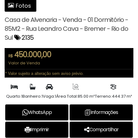
Fotos
Casa de Alvenaria - Venda - 01 Dormitório -
85M2 - Rua Leandro Cava - Bremer - Rio do
Sul
2135
450.000,00
R$
Valor de Venda
* Valor sujeito a alteração sem aviso prévio.
Quarto:
1
Banheiro:
1
Vaga:
1
Área Total:
85.00 m²
Terreno:
444.37 m²
WhatsApp
Informações
Imprimir
Compartilhar