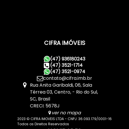
CIFRA IMÓVEIS
(47) 936180243
(47) 3521-1714
(47) 3521-0974
contato@cifra.imb.br
Rua Anita Garibaldi
,
06
,
Sala
Térrea 03
,
Centro
,
Rio do Sul
,
SC
,
Brasil
CRECI: 5678J
ver no mapa
2023 © CIFRA IMOVEIS LTDA - CNPJ: 36.093.179/0001-16
Todos os Direitos Reservados