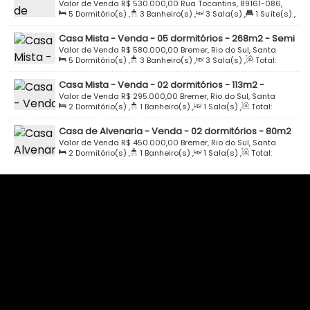
Semi Mobiliada - Rua Tocantins - Bremer - Rio do Sul
Valor de Venda
R$
530.000,00
Rua Tocantins, 89161-086,
5
Dormitório(s)
,
3
Banheiro(s)
,
3
Sala(s)
,
1
Suíte(s)
,
Bremer, Rio do Sul, Santa Catarina, Brasil
Total:
184
.00
m²
,
2
Vaga(s)
,
Útil:
184
.00
m²
,
Terreno:
Casa Mista - Venda - 05 dormitórios - 268m2 - Semi
863
.60
m²
,
Fundos:
27
.70
m
,
Frente:
27
.70
m
,
Lado
Mobiliada - Rua Tocantins - Bremer - Rio do Sul
Valor de Venda
R$
580.000,00
Bremer, Rio do Sul, Santa
Direito:
31
.00
m
,
Lado Esquerdo:
31
.00
m
5
Dormitório(s)
,
3
Banheiro(s)
,
3
Sala(s)
,
Total:
Catarina, Brasil
268
.16
m²
,
2
Vaga(s)
,
Terreno:
500
.00
m²
Casa Mista - Venda - 02 dormitórios - 113m2 -
Oportunidade - Bremer - Rio do Sul
Valor de Venda
R$
295.000,00
Bremer, Rio do Sul, Santa
2
Dormitório(s)
,
1
Banheiro(s)
,
1
Sala(s)
,
Total:
Catarina, Brasil
113
.14
m²
,
1
Vaga(s)
,
Terreno:
479
.45
m²
Casa de Alvenaria - Venda - 02 dormitórios - 80m2
- Loteamento Santa Mônica - Bremer - Rio do Sul
Valor de Venda
R$
450.000,00
Bremer, Rio do Sul, Santa
2
Dormitório(s)
,
1
Banheiro(s)
,
1
Sala(s)
,
Total:
Catarina, Brasil
80
.00
m²
,
1
Vaga(s)
,
Terreno:
392
.00
m²