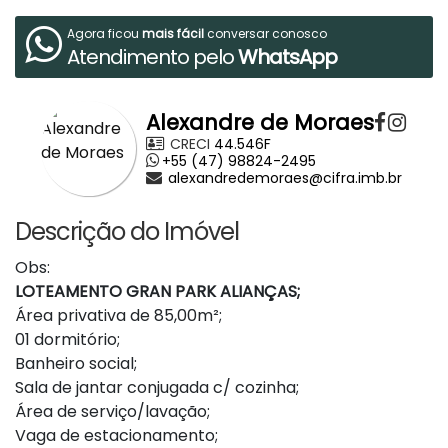
Agora ficou
mais fácil
conversar conosco
Atendimento pelo
WhatsApp
Alexandre de Moraes
CRECI
44.546F
+55 (47) 98824-2495
alexandredemoraes@cifra.imb.br
Descrição do Imóvel
Obs:
LOTEAMENTO GRAN PARK ALIANÇAS;
Área privativa de 85,00m²;
01 dormitório;
Banheiro social;
Sala de jantar conjugada c/ cozinha;
Área de serviço/lavação;
Vaga de estacionamento;