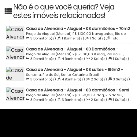
Não é o que você queria? Veja
estes imóveis relacionados!
Casa de Alvenaria - Aluguel - 03 dormitórios - 70m2
- Navegantes - Rio do Sul
Preço de Aluguel (Mensal)
R$
1.100,00
Navegantes, Rio do
3
Dormitório(s)
,
1
Banheiro(s)
,
1
Sala(s)
,
Total:
Sul, Santa Catarina, Brasil
70
.00
m²
Casa de Alvenaria - Aluguel - 03 Dormitórios -
297M2 - Condomínio Parque do Arvoredo - Budag -
Preço de Aluguel (Mensal)
R$
5.500,00
Budag, Rio do Sul,
3
Dormitório(s)
,
4
Banheiro(s)
,
2
Sala(s)
,
1
Suíte(s)
,
Rio do Sul
Santa Catarina, Brasil
Total:
297
.70
m²
,
2
Vaga(s)
,
Terreno:
879
.11
m²
Casa de Alvenaria - Aluguel - 03 suítes - 196m2 -
Semi Mobiliada - Alto Padrão - Piscina - Rua Eufrasia
Santana, Rio do Sul, Santa Catarina, Brasil
3
Dormitório(s)
,
4
Banheiro(s)
,
2
Sala(s)
,
3
Suíte(s)
Tomio - Santana - Rio do Sul
,
Total:
196
.00
m²
,
2
Vaga(s)
,
Terreno:
468
.00
m²
Casa de Alvenaria - Aluguel - 03 dormitórios - Semi
Mobiliada - Condomínio Fechado Marcos Stadnick -
Preço de Aluguel (Mensal)
R$
3.150,00
Budag, Rio do Sul,
3
Dormitório(s)
,
3
Banheiro(s)
,
2
Sala(s)
,
1
Suíte(s)
,
Budag - Rio do Sul
Santa Catarina, Brasil
Total:
263
.00
m²
,
2
Vaga(s)
,
Terreno:
438
.98
m²