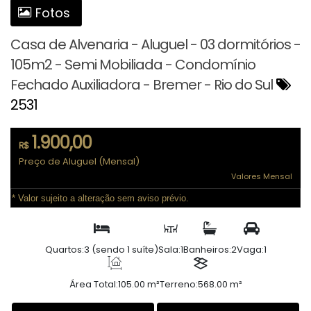
Fotos
Casa de Alvenaria - Aluguel - 03 dormitórios -
105m2 - Semi Mobiliada - Condomínio
Fechado Auxiliadora - Bremer - Rio do Sul
2531
1.900,00
R$
Preço de Aluguel (Mensal)
Valores Mensal
* Valor sujeito a alteração sem aviso prévio.
Quartos:
3 (sendo 1 suíte)
Sala:
1
Banheiros:
2
Vaga:
1
Área Total:
105.00 m²
Terreno:
568.00 m²