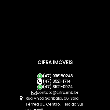
CIFRA IMÓVEIS
(47) 936180243
(47) 3521-1714
(47) 3521-0974
contato@cifra.imb.br
Rua Anita Garibaldi
,
06
,
Sala
Térrea 03
,
Centro
,
Rio do Sul
,