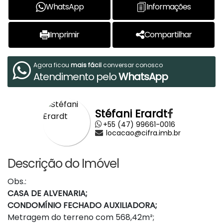
WhatsApp
Informações
Imprimir
Compartilhar
Agora ficou
mais fácil
conversar conosco
Atendimento pelo
WhatsApp
Stéfani Erardt
+55 (47) 99661-0016
locacao@cifra.imb.br
Descrição do Imóvel
Obs.:
CASA DE ALVENARIA;
CONDOMÍNIO FECHADO AUXILIADORA;
Metragem do terreno com 568,42m²;