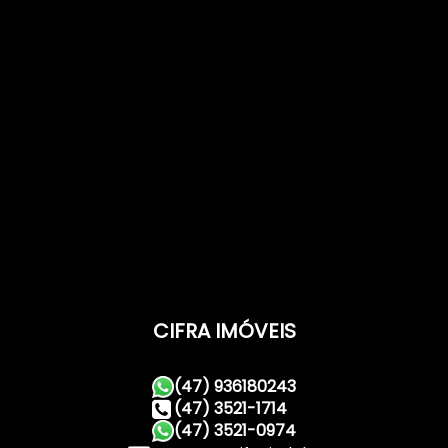
Lado Esquerdo:
31
.00
m
CIFRA IMÓVEIS
(47) 936180243
(47) 3521-1714
(47) 3521-0974