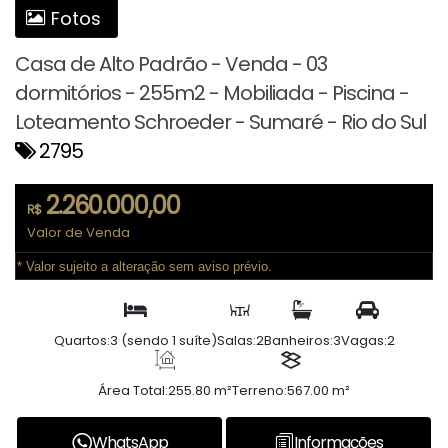
Fotos
Casa de Alto Padrão - Venda - 03
dormitórios - 255m2 - Mobiliada - Piscina -
Loteamento Schroeder - Sumaré - Rio do Sul
2795
2.260.000,00
R$
Valor de Venda
* Valor sujeito a alteração sem aviso prévio.
Quartos:
3 (sendo 1 suíte)
Salas:
2
Banheiros:
3
Vagas:
2
Área Total:
255.80 m²
Terreno:
567.00 m²
WhatsApp
Informações