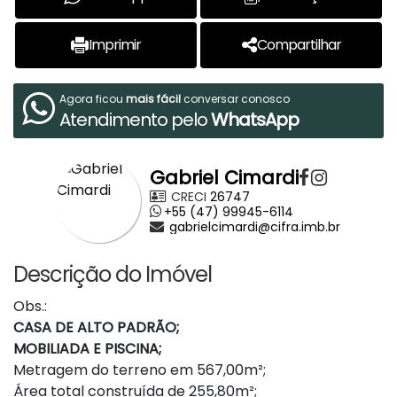
Imprimir
Compartilhar
Agora ficou
mais fácil
conversar conosco
Atendimento pelo
WhatsApp
Gabriel Cimardi
CRECI
26747
+55 (47) 99945-6114
gabrielcimardi@cifra.imb.br
Descrição do Imóvel
Obs.:
CASA DE ALTO PADRÃO;
MOBILIADA E PISCINA;
Metragem do terreno em 567,00m²;
Área total construída de 255,80m²;