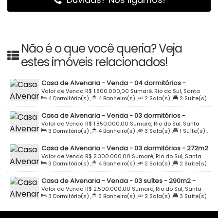
Não é o que você queria? Veja
estes imóveis relacionados!
Casa de Alvenaria - Venda - 04 dormitórios -
405m2 - Semi Mobiliada - Piscina Aquecida -
Valor de Venda
R$
1.800.000,00
Sumaré, Rio do Sul, Santa
4
Dormitório(s)
,
4
Banheiro(s)
,
2
Sala(s)
,
2
Suíte(s)
Sumaré - Rio do Sul
Catarina, Brasil
,
Total:
405
.24
m²
,
4
Vaga(s)
,
Terreno:
2332
.00
m²
Casa de Alvenaria - Venda - 03 dormitórios -
478m2 - Semi Mobiliada - Alto Padrão - Piscina -
Valor de Venda
R$
1.850.000,00
Sumaré, Rio do Sul, Santa
3
Dormitório(s)
,
4
Banheiro(s)
,
3
Sala(s)
,
1
Suíte(s)
,
Rua Equador - Sumaré - Rio do Sul
Catarina, Brasil
Total:
478
.67
m²
,
2
Vaga(s)
,
Terreno:
653
.61
m²
Casa de Alvenaria - Venda - 03 dormitórios - 272m2
- Mobiliada - Alto Padrão - Piscina - Rua Roberto
Valor de Venda
R$
2.300.000,00
Sumaré, Rio do Sul, Santa
3
Dormitório(s)
,
4
Banheiro(s)
,
2
Sala(s)
,
2
Suíte(s)
Koch - Condomínio Fechado Bosque da Montanha -
Catarina, Brasil
,
Total:
272
.16
m²
,
2
Vaga(s)
,
Terreno:
803
.02
m²
Sumaré - Rio do Sul
Casa de Alvenaria - Venda - 03 suítes - 290m2 -
Semi Mobiliada - Alto Padrão - Piscina Aquecida -
Valor de Venda
R$
2.500.000,00
Sumaré, Rio do Sul, Santa
3
Dormitório(s)
,
5
Banheiro(s)
,
2
Sala(s)
,
3
Suíte(s)
Jardim Panorama - Sumaré - Rio do Sul
Catarina, Brasil
,
Total:
290
.14
m²
,
2
Vaga(s)
,
Terreno:
465
.00
m²
,
Fundos:
15
.00
m
,
Frente:
15
.00
m
,
Lado Direito:
31
.00
m
,