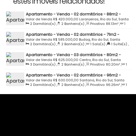
estes imóveis relacionados!
Apartamento - Venda - 02 dormitórios - 88m2 -
Semi Mobiliado - Edifício Princesinha do Alto Vale -
Valor de Venda
R$
420.000,00
Laranjeiras, Rio do Sul, Santa
2
Dormitório(s)
,
2
Banheiro(s)
,
Privativo:
88
.13
m²
,
1
Laranjeiras - Rio do Sul
Catarina, Brasil
Sala(s)
,
1
Suíte(s)
,
1
Vaga(s)
,
Útil:
110
.37
m²
Apartamento - Venda - 02 dormitórios - 71m2 -
Semi Mobiliado - Rua Ana dos Santos - Residencial
Valor de Venda
R$
585.000,00
Budag, Rio do Sul, Santa
2
Dormitório(s)
,
2
Banheiro(s)
,
1
Sala(s)
,
1
Suíte(s)
,
Florença - Budag - Rio do Sul por R$ 585.000,00
Catarina, Brasil
Total:
89
.31
m²
,
1
Vaga(s)
,
Útil:
71
.28
m²
Apartamento - Venda - 03 dormitórios - 80m2 -
Semi Mobiliado - Edifício Lesi Werner Teixeira -
Valor de Venda
R$
625.000,00
Centro, Rio do Sul, Santa
3
Dormitório(s)
,
2
Banheiro(s)
,
Privativo:
80
.20
m²
,
1
Santana - Rio do Sul
Catarina, Brasil
Sala(s)
,
1
Suíte(s)
,
Total:
126
.10
m²
,
1
Vaga(s)
Apartamento - Venda - 02 dormitórios - 96m2 -
Semi Mobiliado - Rua Leopoldo Ledra - Edifício Villa
Valor de Venda
R$
630.000,00
Santana, Rio do Sul, Santa
2
Dormitório(s)
,
2
Banheiro(s)
,
Privativo:
96
.26
m²
,
1
Vicenza - Santana - Rio do Sul
Catarina, Brasil
Sala(s)
,
1
Suíte(s)
,
Total:
112
.50
m²
,
1
Vaga(s)