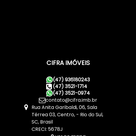
CIFRA IMÓVEIS
(47) 936180243
(47) 3521-1714
(47) 3521-0974
contato@cifra.imb.br
Rua Anita Garibaldi
,
06
,
Sala
Térrea 03
,
Centro
,
Rio do Sul
,
SC
,
Brasil
CRECI: 5678J