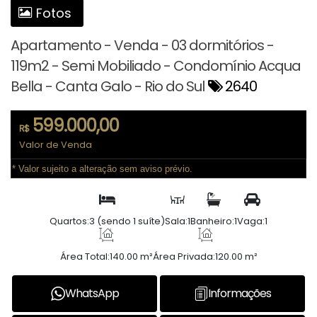
Fotos
Apartamento - Venda - 03 dormitórios -
119m2 - Semi Mobiliado - Condomínio Acqua
Bella - Canta Galo - Rio do Sul
2640
599.000,00
R$
Valor de Venda
* Valor sujeito a alteração sem aviso prévio.
Quartos:
3 (sendo 1 suíte)
Sala:
1
Banheiro:
1
Vaga:
1
Área Total:
140.00 m²
Área Privada:
120.00 m²
WhatsApp
Informações