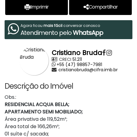
Imprimir
Compartilhar
Agora ficou
mais fácil
conversar conosco
Atendimento pelo
WhatsApp
Cristiano Bruda
CRECI
51.211
+55 (47) 98857-7981
cristianobruda@cifra.imb.br
Descrição do Imóvel
Obs.:
RESIDENCIAL ACQUA BELLA;
APARTAMENTO SEMI MOBILIADO;
Área privativa de 119,52m²;
Área total de 166,26m²;
01 suíte c/ sacada;