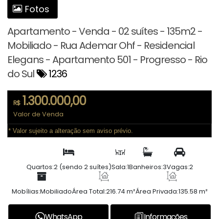
Fotos
Apartamento - Venda - 02 suítes - 135m2 -
Mobiliado - Rua Ademar Ohf - Residencial
Elegans - Apartamento 501 - Progresso - Rio
do Sul
1236
1.300.000,00
R$
Valor de Venda
* Valor sujeito a alteração sem aviso prévio.
Quartos:
2 (sendo 2 suítes)
Sala:
1
Banheiros:
3
Vagas:
2
Mobílias:
Mobiliado
Área Total:
216.74 m²
Área Privada:
135.58 m²
WhatsApp
Informações