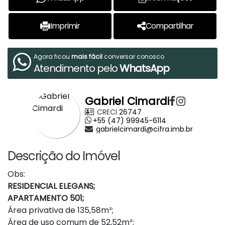
Imprimir
Compartilhar
Agora ficou
mais fácil
conversar conosco
Atendimento pelo
WhatsApp
Gabriel Cimardi
CRECI
26747
+55 (47) 99945-6114
gabrielcimardi@cifra.imb.br
Descrição do Imóvel
Obs:
RESIDENCIAL ELEGANS;
APARTAMENTO 501;
Área privativa de 135,58m²;
Área de uso comum de 52,52m²;