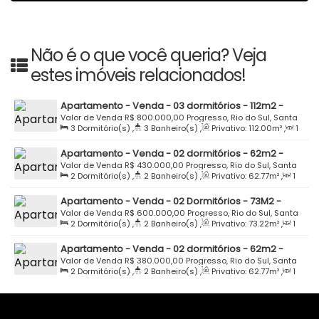
Não é o que você queria? Veja
estes imóveis relacionados!
Apartamento - Venda - 03 dormitórios - 112m2 -
Estrada São Bento - Edifício Bellvedery - Progresso -
Valor de Venda
R$
800.000,00
Progresso, Rio do Sul, Santa
3
Dormitório(s)
,
3
Banheiro(s)
,
Privativo:
112
.00
m²
,
1
Rio do Sul
Catarina, Brasil
Sala(s)
,
2
Suíte(s)
,
2
Vaga(s)
Apartamento - Venda - 02 dormitórios - 62m2 -
Semi Mobiliado - Residencial Madri - Fundo Canoas
Valor de Venda
R$
430.000,00
Progresso, Rio do Sul, Santa
2
Dormitório(s)
,
2
Banheiro(s)
,
Privativo:
62
.77
m²
,
1
- Rio do Sul
Catarina, Brasil
Sala(s)
,
1
Suíte(s)
,
1
Vaga(s)
Apartamento - Venda - 02 Dormitórios - 73M2 -
Semi Mobiliado - Residencial Lolla - Progresso - Rio
Valor de Venda
R$
600.000,00
Progresso, Rio do Sul, Santa
2
Dormitório(s)
,
2
Banheiro(s)
,
Privativo:
73
.22
m²
,
1
do Sul
Catarina, Brasil
Sala(s)
,
1
Suíte(s)
,
1
Vaga(s)
Apartamento - Venda - 02 dormitórios - 62m2 -
Semi Mobiliado - Estrada Boa Esperança -
Valor de Venda
R$
380.000,00
Progresso, Rio do Sul, Santa
2
Dormitório(s)
,
2
Banheiro(s)
,
Privativo:
62
.77
m²
,
1
Residencial Madri - Progresso - Rio do Sul
Catarina, Brasil
Sala(s)
,
1
Suíte(s)
,
Total:
73
.81
m²
,
1
Vaga(s)