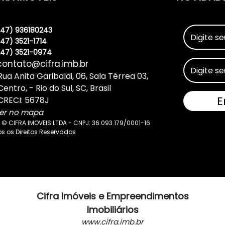
(47) 936180243
(47) 3521-1714
(47) 3521-0974
contato@cifra.imb.br
Rua Anita Garibaldi
,
06
,
Sala Térrea 03
,
Centro
,
Rio do Sul
,
SC
,
Brasil
CRECI: 5678J
er no mapa
 © CIFRA IMOVEIS LTDA - CNPJ: 36.093.179/0001-16
s os Direitos Reservados
Cifra Imóveis e Empreendimentos
Imobiliários
www.cifra.imb.br