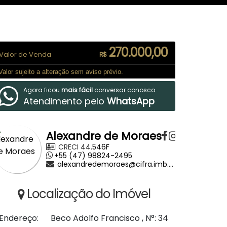
270.000,00
Valor de Venda
R$
Valor sujeito a alteração sem aviso prévio.
Agora ficou
mais fácil
conversar conosco
Atendimento pelo
WhatsApp
Alexandre de Moraes
CRECI
44.546F
+55 (47) 98824-2495
alexandredemoraes@cifra.imb.br
Localização do Imóvel
Endereço:
Beco Adolfo Francisco
,
N°:
34