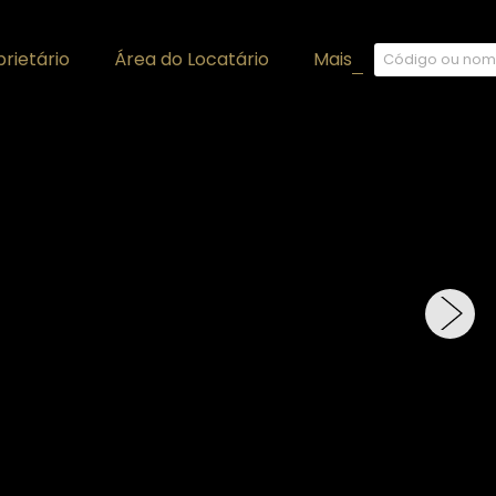
rietário
Área do Locatário
Mais
+
›