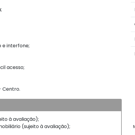
;
e interfone;
cil acesso;
- Centro.
eito à avaliação);
biliário (sujeito à avaliação);