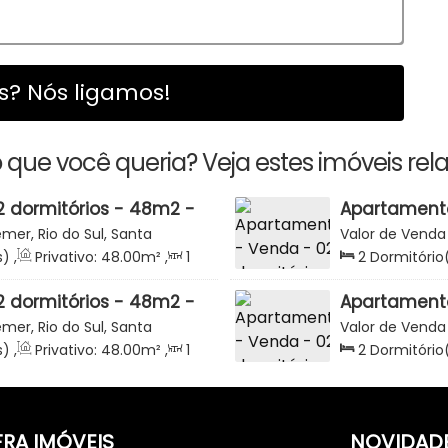
? Nós ligamos!
 que você queria? Veja estes imóveis rel
 dormitórios - 48m2 -
Apartamento
sidencial Alliança -
Semi Mobilia
emer, Rio do Sul, Santa
Valor de Venda
Rio do Sul p
Catarina, Brasil
s)
,
Privativo:
48
.00
m²
,
1
2
Dormitório
ga(s)
Sala(s)
,
Total
 dormitórios - 48m2 -
Apartamento
sa, Minha Vida -
Semi Mobilia
emer, Rio do Sul, Santa
Valor de Venda
er - Rio do Sul
Rio do Sul
Catarina, Brasil
s)
,
Privativo:
48
.00
m²
,
1
2
Dormitório
ga(s)
Sala(s)
,
1
Vag
FRA IMÓVEIS
NOVIDAD