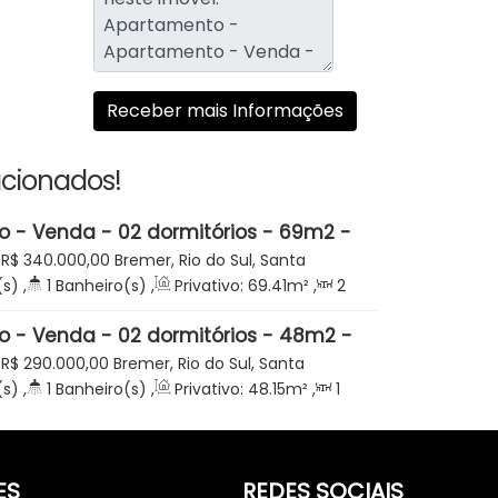
acionados!
 - Venda - 02 dormitórios - 69m2 -
do - Residencial Vitória - Bremer -
R$
340.000,00
Bremer, Rio do Sul, Santa
or R$ 340.000,00
(s)
,
1
Banheiro(s)
,
Privativo:
69
.41
m²
,
2
:
85
.75
m²
,
1
Vaga(s)
 - Venda - 02 dormitórios - 48m2 -
do - Residencial Alliança - Bremer -
R$
290.000,00
Bremer, Rio do Sul, Santa
(s)
,
1
Banheiro(s)
,
Privativo:
48
.15
m²
,
1
a(s)
ES
REDES SOCIAIS