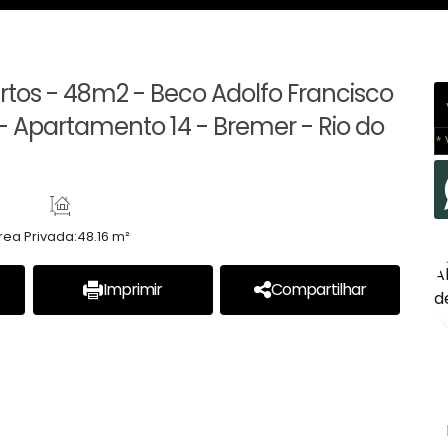
tos - 48m2 - Beco Adolfo Francisco
B - Apartamento 14 - Bremer - Rio do
* 
rea Privada:
48.16 m²
Imprimir
Compartilhar