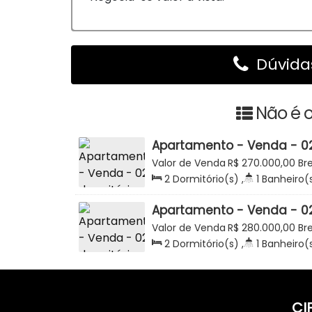
Dúvidas
Não é o
Apartamento - Venda - 02
Beco Adolfo Francisco - Re
Valor de Venda
R$
270.000,00
Br
Bremer - Rio do Sul
Catarina, Brasil
2
Dormitório(s)
,
1
Banheiro(
Sala(s)
,
Total:
56
.00
m²
,
1
Va
Apartamento - Venda - 02
Semi Mobiliado - Minha Ca
Valor de Venda
R$
280.000,00
Br
Residencial Alliança - Brem
Catarina, Brasil
2
Dormitório(s)
,
1
Banheiro(
Sala(s)
,
Total:
56
.00
m²
,
1
Va
CI