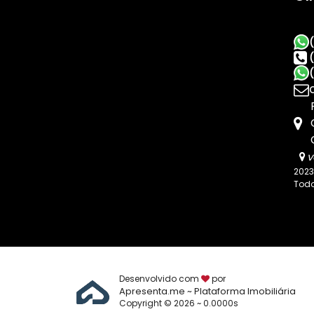
v
2023
Todo
Desenvolvido com
por
Apresenta.me ~ Plataforma Imobiliária
Copyright © 2026 ~ 0.0000s