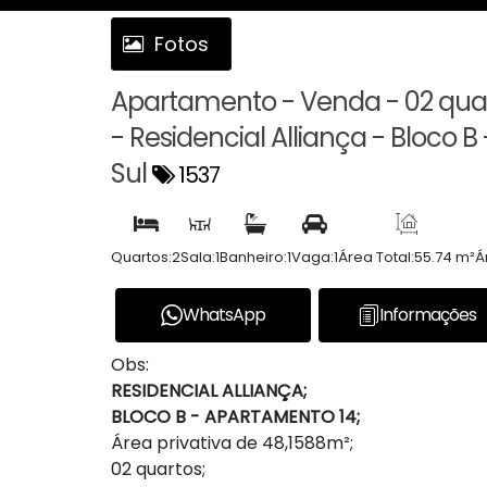
Fotos
Apartamento - Venda - 02 quar
- Residencial Alliança - Bloco 
Sul
1537
Quartos:
2
Sala:
1
Banheiro:
1
Vaga:
1
Área Total:
55.74 m²
Á
WhatsApp
Informações
Obs:
RESIDENCIAL ALLIANÇA;
BLOCO B - APARTAMENTO 14;
Área privativa de 48,1588m²;
02 quartos;