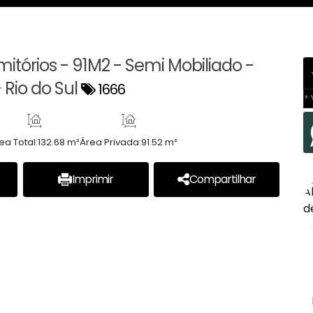
tórios - 91M2 - Semi Mobiliado -
 Rio do Sul
1666
* 
ea Total:
132.68 m²
Área Privada:
91.52 m²
Imprimir
Compartilhar