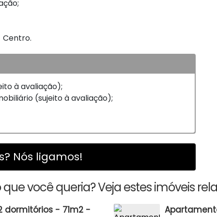
ação;
- Centro.
eito à avaliação);
biliário (sujeito à avaliação);
? Nós ligamos!
 que você queria? Veja estes imóveis rel
 dormitórios - 71m2 -
Apartamento