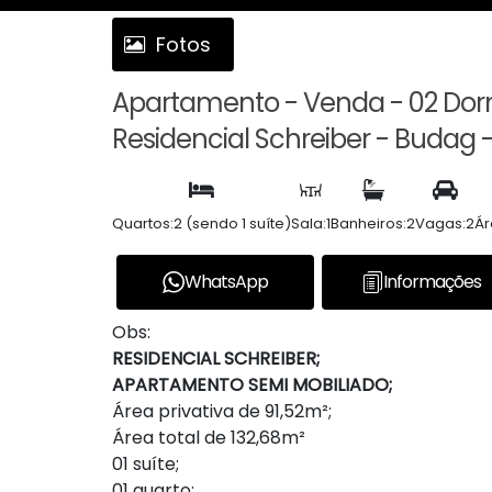
Fotos
Apartamento - Venda - 02 Dormi
Residencial Schreiber - Budag -
Quartos:
2 (sendo 1 suíte)
Sala:
1
Banheiros:
2
Vagas:
2
Ár
WhatsApp
Informações
Obs:
RESIDENCIAL SCHREIBER;
APARTAMENTO SEMI MOBILIADO;
Área privativa de 91,52m²;
Área total de 132,68m²
01 suíte;
01 quarto;