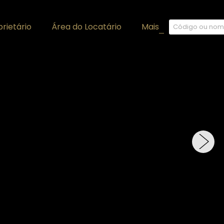
rietário
Área do Locatário
Mais
+
›