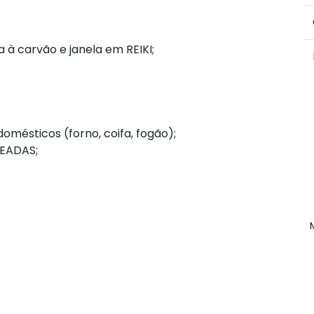
;
 à carvão e janela em REIKI;
domésticos (
forno, coifa, fogão)
;
EADAS;