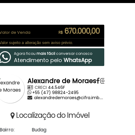
670.000,00
Valor de Venda
R$
Valor sujeito a alteração sem aviso prévio.
Agora ficou
mais fácil
conversar conosco
Atendimento pelo
WhatsApp
Alexandre de Moraes
CRECI
44.546F
+55 (47) 98824-2495
alexandredemoraes@cifra.imb.br
Localização do Imóvel
Bairro:
Budag