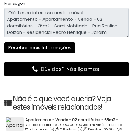
Mensagem:
Dúvidas? Nós ligamos!
Não é o que você queria? Veja
estes imóveis relacionados!
Apartamento - Venda - 02 dormitórios - 65m2 -
Semi Mobiliado - UNIDAVI - Residencial Carlos Dias -
Vendas a partir de
R$
580.000,00
Jardim América, Rio do
2
Dormitório(s)
,
2
Banheiro(s)
,
Privativo:
65
.00
m²
,
1
Jardim América - Rio do Sul
Sul, Santa Catarina, Brasil