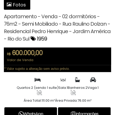
Fotos
Apartamento - Venda - 02 dormitórios -
76m2 - Semi Mobiliado - Rua Raulino Dolzan -
Residencial Pedro Henrique - Jardim América
- Rio do Sul
1959
600.000,00
R$
Valor de Venda
* Valor sujeito a alteração sem aviso prévio.
Quartos:
2 (sendo 1 suíte)
Sala:
1
Banheiros:
2
Vaga:
1
Área Total:
111.00 m²
Área Privada:
76.00 m²
WhatsApp
Informações