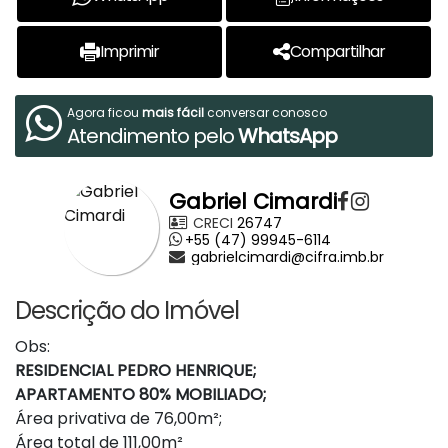
Imprimir
Compartilhar
Agora ficou
mais fácil
conversar conosco
Atendimento pelo
WhatsApp
Gabriel Cimardi
CRECI
26747
+55 (47) 99945-6114
gabrielcimardi@cifra.imb.br
Descrição do Imóvel
Obs:
RESIDENCIAL PEDRO HENRIQUE;
APARTAMENTO 80% MOBILIADO;
Área privativa de 76,00m²;
Área total de 111,00m²