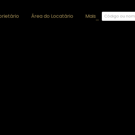
rietário
Área do Locatário
Mais
+