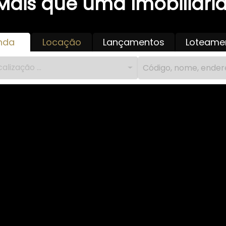
Mais que uma Imobiliária
nda
Locação
Lançamentos
Loteame
alização ...