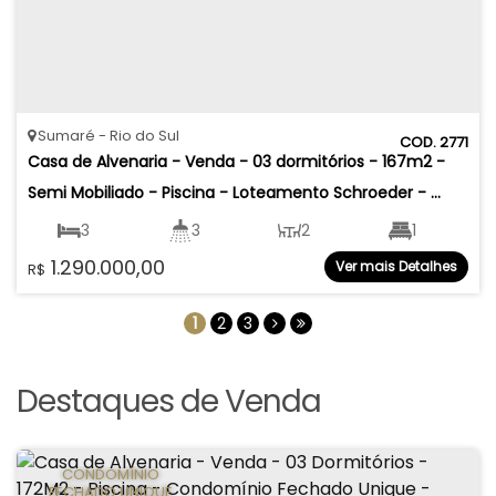
Sumaré
Rio do Sul
2771
Casa de Alvenaria - Venda - 03 dormitórios - 167m2 - 
Semi Mobiliado - Piscina - Loteamento Schroeder - 
Sumaré - Rio do Sul
3
3
2
1
1.290.000,00
Ver mais Detalhes
R$
2
167
.37
m²
317
.64
m²
1
2
3
Destaques de Venda
CONDOMÍNIO
FECHADO UNIQUE