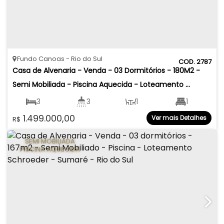
Fundo Canoas
Rio do Sul
2787
Casa de Alvenaria - Venda - 03 Dormitórios - 180M2 - 
Semi Mobiliada - Piscina Aquecida - Loteamento 
Paraíso Verde - Fundo Canoas - Rio do Sul
3
3
1
1
1.499.000,00
Ver mais Detalhes
R$
2
180
.00
m²
316
.17
m²
SEMI MOBILIADA
PISCINA AQUECIDA