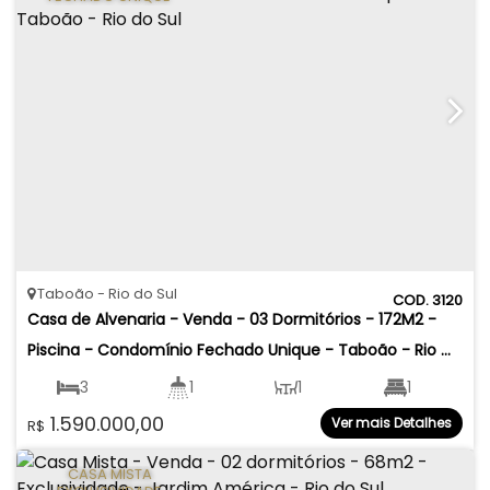
Taboão
Rio do Sul
3120
Casa de Alvenaria - Venda - 03 Dormitórios - 172M2 - 
Piscina - Condomínio Fechado Unique - Taboão - Rio 
do Sul
3
1
1
1
1.590.000,00
Ver mais Detalhes
R$
2
172
.00
m²
172
.00
m²
CASA MISTA
415
.12
m²