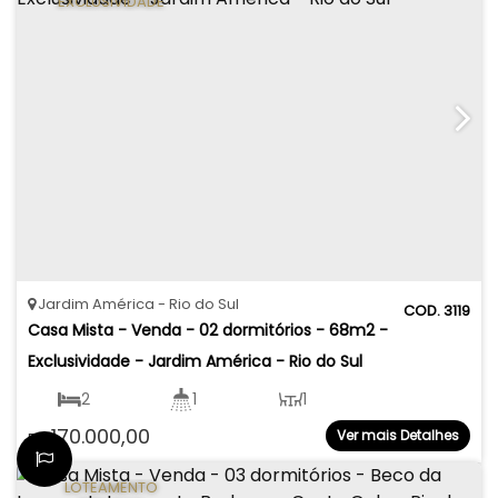
EXCLUSIVIDADE
Jardim América
Rio do Sul
3119
Casa Mista - Venda - 02 dormitórios - 68m2 - 
Exclusividade - Jardim América - Rio do Sul
2
1
1
170.000,00
Ver mais Detalhes
R$
68
.00
m²
219
.50
m²
LOTEAMENTO