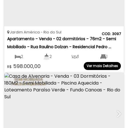
Jardim América
Rio do Sul
3097
Apartamento - Venda - 02 dormitórios - 76m2 - Semi 
Mobiliado - Rua Raulino Dolzan - Residencial Pedro 
Henrique - Jardim América - Rio do Sul
2
2
1
1
598.000,00
Ver mais Detalhes
R$
1
76
.98
m²
112
.10
m²
SEMI MOBILIADA
PISCINA AQUECIDA