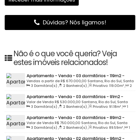
Dúvidas? Nós ligamos!
Não é o que você queria? Veja
estes imóveis relacionados!
Apartamento - Venda - 03 dormitórios - 119m2 -
Semi Mobiliado - Edifício Villa Vicenza - Santana -
Vendas a partir de
R$
670.000,00
Santana, Rio do Sul, Santa
3
Dormitório(s)
,
2
Banheiro(s)
,
Privativo:
119
.00
m²
,
2
Rio do Sul
Catarina, Brasil
Sala(s)
,
1
Suíte(s)
,
Total:
166
.26
m²
,
1
Vaga(s)
Apartamento - Venda - 03 dormitórios - 91m2 -
Semi Mobiliado - Rua Ana Neri esquina Rua
Valor de Venda
R$
530.000,00
Santana, Rio do Sul, Santa
3
Dormitório(s)
,
2
Banheiro(s)
,
Privativo:
91
.18
m²
,
1
Washington Luiz - Edifício Leontina Werner - Santana
Catarina, Brasil
Sala(s)
,
1
Suíte(s)
,
1
Vaga(s)
- Rio do Sul
Apartamento - Venda - 03 dormitórios - 89m2 -
Mobiliado - Rua Ana Neri esquina Rua Washington
Valor de Venda
R$
750.000,00
Santana, Rio do Sul, Santa
3
Dormitório(s)
,
2
Banheiro(s)
,
Privativo:
89
.59
m²
,
1
Luiz - Edifício Leontina Werner - Santana - Rio do Sul
Catarina, Brasil
Sala(s)
,
1
Suíte(s)
,
2
Vaga(s)
Apartamento - Venda - 02 dormitórios - 96m2 -