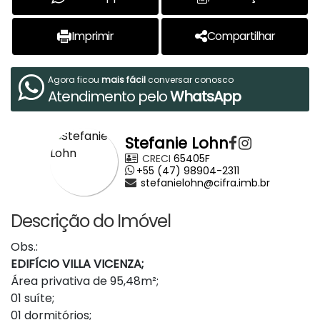
Imprimir
Compartilhar
Agora ficou
mais fácil
conversar conosco
Atendimento pelo
WhatsApp
Stefanie Lohn
CRECI
65405F
+55 (47) 98904-2311
stefanielohn@cifra.imb.br
Descrição do Imóvel
Obs.:
EDIFÍCIO VILLA VICENZA;
Área privativa de 95,48m²;
01 suíte;
01 dormitórios;