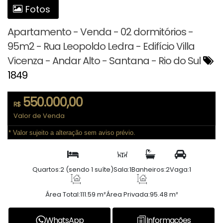
Fotos
Apartamento - Venda - 02 dormitórios -
95m2 - Rua Leopoldo Ledra - Edifício Villa
Vicenza - Andar Alto - Santana - Rio do Sul
1849
550.000,00
R$
Valor de Venda
* Valor sujeito a alteração sem aviso prévio.
Quartos:
2 (sendo 1 suíte)
Sala:
1
Banheiros:
2
Vaga:
1
Área Total:
111.59 m²
Área Privada:
95.48 m²
WhatsApp
Informações