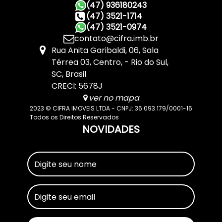
(47) 936180243
(47) 3521-1714
(47) 3521-0974
contato@cifra.imb.br
Rua Anita Garibaldi
,
06
,
Sala
Térrea 03
,
Centro
,
Rio do Sul
,
SC
,
Brasil
CRECI: 5678J
ver no mapa
2023 © CIFRA IMOVEIS LTDA - CNPJ: 36.093.179/0001-16
Todos os Direitos Reservados
NOVIDADES