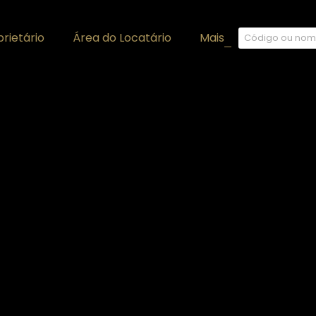
rietário
Área do Locatário
Mais
+