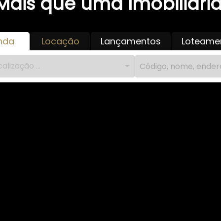
Mais que uma Imobiliária
nda
Locação
Lançamentos
Loteame
alização ...