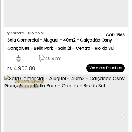
Centro
Rio do Sul
1588
Sala Comercial - Aluguel - 40m2 - Calçadão Osny 
Gonçalves - Bella Park - Sala 21 - Centro - Rio do Sul
1
40
.91
m²
4.900,00
Ver mais Detalhes
R$
OPORTUNIDADE
BELLA PARK