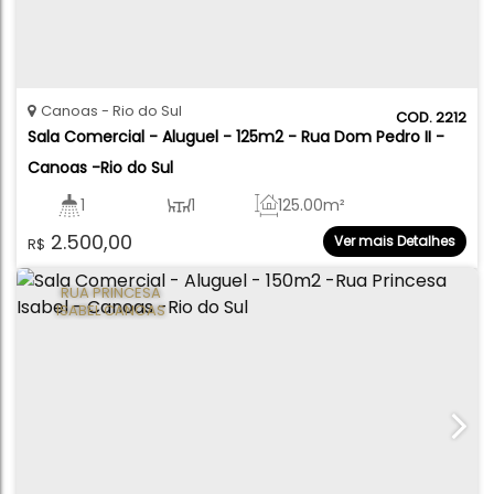
Canoas
Rio do Sul
2212
Sala Comercial - Aluguel - 125m2 - Rua Dom Pedro II - 
Canoas -Rio do Sul
1
1
125
.00
m²
2.500,00
Ver mais Detalhes
R$
RUA PRINCESA
ISABEL CANOAS