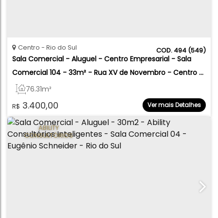
Centro
Rio do Sul
494
(549)
Sala Comercial - Aluguel - Centro Empresarial - Sala 
Comercial 104 - 33m² - Rua XV de Novembro - Centro - 
Rio do Sul
76
.31
m²
3.400,00
Ver mais Detalhes
R$
ABILITY
CONSULTÓRIOS