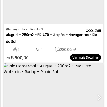
Navegantes
Rio do Sul
2185
Aluguel - 280m2 - BR 470 - Galpão - Navegantes - Rio 
do Sul
2
1
280
.00
m²
5.600,00
Ver mais Detalhes
R$