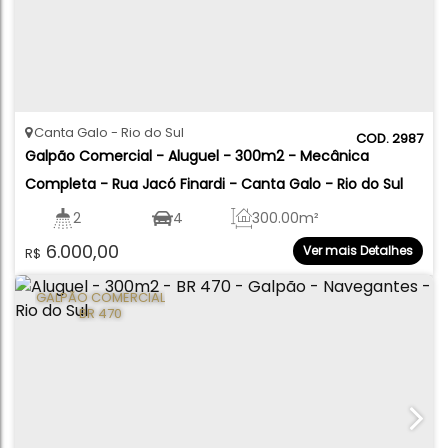
Canta Galo
Rio do Sul
2987
Galpão Comercial - Aluguel - 300m2 - Mecânica 
Completa - Rua Jacó Finardi - Canta Galo - Rio do Sul
2
4
300
.00
m²
6.000,00
Ver mais Detalhes
R$
GALPÃO COMERCIAL
BR 470