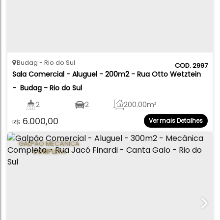
Budag
Rio do Sul
2997
Sala Comercial - Aluguel - 200m2 - Rua Otto Wetztein 
-  Budag - Rio do Sul
2
2
200
.00
m²
6.000,00
Ver mais Detalhes
R$
GALPÃO MECÂNICA
COMPLETA