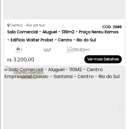
Centro
Rio do Sul
2986
Sala Comercial - Aluguel - 139m2 - Praça Nereu Ramos 
- Edifício Walter Probst - Centro - Rio do Sul
1
1
139
.83
m²
3.200,00
Ver mais Detalhes
R$
CENTRO EMPRES.
CLASSIC