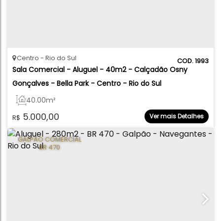
Centro
Rio do Sul
1993
Sala Comercial - Aluguel - 40m2 - Calçadão Osny 
Gonçalves - Bella Park - Centro - Rio do Sul
40
.00
m²
5.000,00
Ver mais Detalhes
R$
GALPÃO COMERCIAL
BR 470