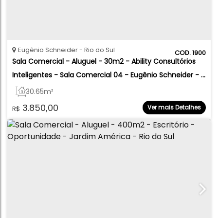
Eugênio Schneider
Rio do Sul
1900
Sala Comercial - Aluguel - 30m2 - Ability Consultórios 
Inteligentes - Sala Comercial 04 - Eugênio Schneider - 
Rio do Sul
30
.65
m²
3.850,00
Ver mais Detalhes
R$