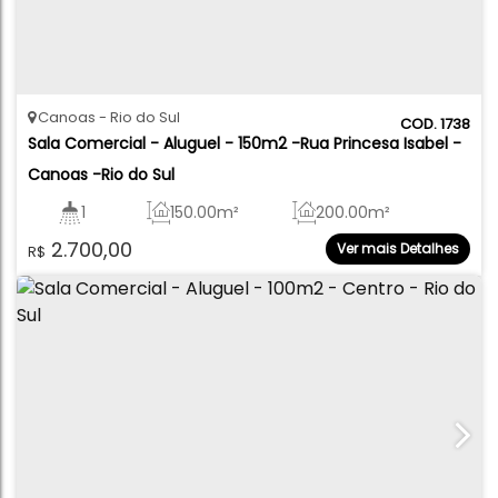
Canoas
Rio do Sul
1738
Sala Comercial - Aluguel - 150m2 -Rua Princesa Isabel - 
Canoas -Rio do Sul
1
150
.00
m²
200
.00
m²
2.700,00
Ver mais Detalhes
R$
150
.00
m²