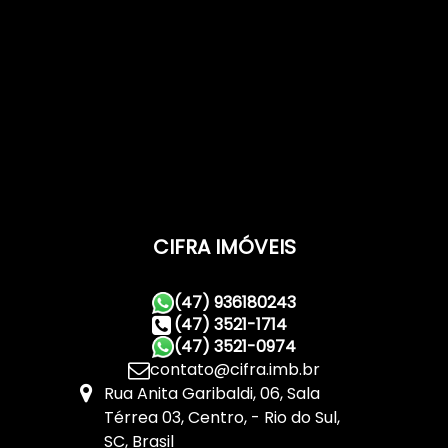
CIFRA IMÓVEIS
(47) 936180243
(47) 3521-1714
(47) 3521-0974
contato@cifra.imb.br
Rua Anita Garibaldi
,
06
,
Sala
Térrea 03
,
Centro
,
Rio do Sul
,
SC
,
Brasil