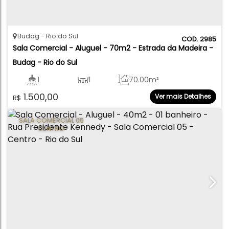
Budag
Rio do Sul
2985
Sala Comercial - Aluguel - 70m2 - Estrada da Madeira - 
Budag - Rio do Sul
1
1
70
.00
m²
1.500,00
Ver mais Detalhes
R$
SALA COMERCIAL 05
CENTRO