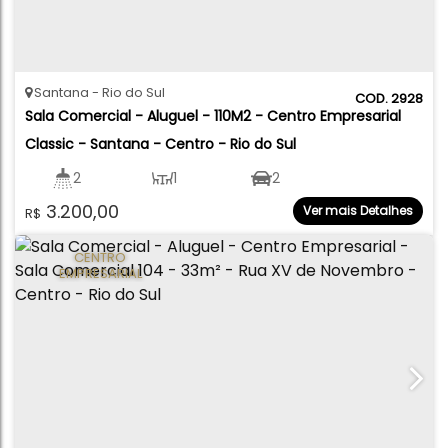
Santana
Rio do Sul
2928
Sala Comercial - Aluguel - 110M2 - Centro Empresarial 
Classic - Santana - Centro - Rio do Sul
2
1
2
3.200,00
Ver mais Detalhes
R$
110
.00
m²
CENTRO
EMPRESARIAL