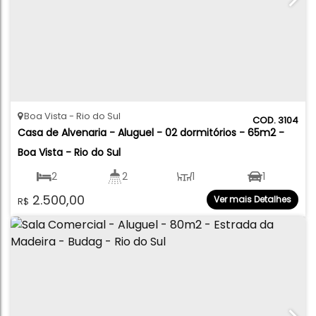
Boa Vista
Rio do Sul
3104
Casa de Alvenaria - Aluguel - 02 dormitórios - 65m2 - 
Boa Vista - Rio do Sul
2
2
1
1
2.500,00
Ver mais Detalhes
R$
65
.00
m²
100
.00
m²