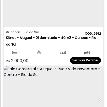
Canoas
Rio do Sul
2992
Kitnet - Aluguel - 01 dormitório - 40m2 - Canoas - Rio 
do Sul
1
1
1
1
2.000,00
Ver mais Detalhes
R$
40
.00
m²