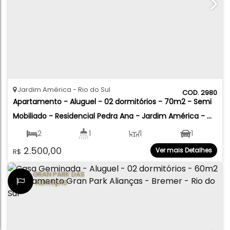
Jardim América
Rio do Sul
2980
Apartamento - Aluguel - 02 dormitórios - 70m2 - Semi 
Mobiliado - Residencial Pedra Ana - Jardim América - 
Rio do Sul
2
1
1
1
2.500,00
Ver mais Detalhes
R$
70
.00
m²
LOT. GRAN PARK DAS
ALIANÇAS