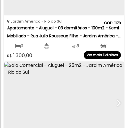
Jardim América
Rio do Sul
1178
Apartamento - Aluguel - 03 dormitórios - 100m2 - Semi 
Mobiliado - Rua Julio Rousseuq Filho - Jardim América - 
Rio do Sul
3
1
1
1
1.300,00
Ver mais Detalhes
R$
100
.00
m²