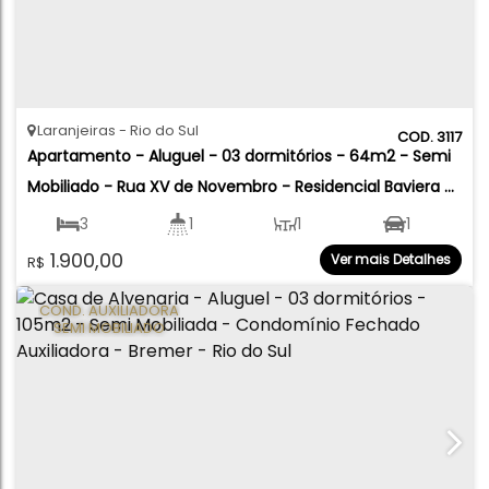
Laranjeiras
Rio do Sul
3117
Apartamento - Aluguel - 03 dormitórios - 64m2 - Semi 
Mobiliado - Rua XV de Novembro - Residencial Baviera - 
Laranjeiras - Rio do Sul
3
1
1
1
1.900,00
Ver mais Detalhes
R$
64
.70
m²
91
.75
m²
COND. AUXILIADORA
SEMI MOBILIADO