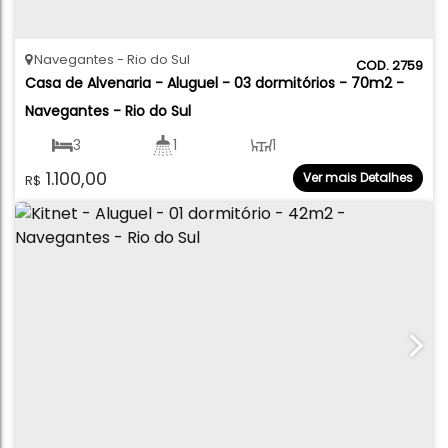
Navegantes
Rio do Sul
2759
Casa de Alvenaria - Aluguel - 03 dormitórios - 70m2 - 
Navegantes - Rio do Sul
3
1
1
1.100,00
Ver mais Detalhes
R$
70
.00
m²