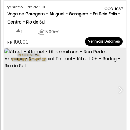
Centro
Rio do Sul
1037
Vaga de Garagem - Aluguel - Garagem - Edifício Eolis - 
Centro - Rio do Sul
1
15
.00
m²
160,00
Ver mais Detalhes
R$
RESIDENCIAL
TERRUEL | KITNET 05