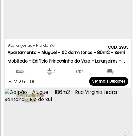
Laranjeiras
Rio do Sul
2983
Apartamento - Aluguel - 02 dormitórios - 80m2 - Semi 
Mobiliado - Edifício Princesinha do Vale - Laranjeiras - 
Rio do Sul
2
2
1
1
2.250,00
Ver mais Detalhes
R$
1
80
.00
m²
OPOTUNIDADE
SETOR
AUTOMOTIVO