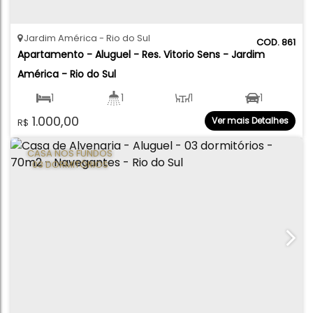
Jardim América
Rio do Sul
861
Apartamento - Aluguel - Res. Vitorio Sens - Jardim 
América - Rio do Sul
1
1
1
1
1.000,00
Ver mais Detalhes
R$
50
.00
m²
CASA NOS FUNDOS
03 DORMITÓRIOS