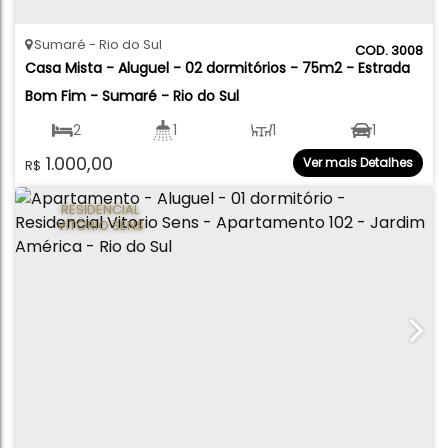
Sumaré
Rio do Sul
3008
Casa Mista - Aluguel - 02 dormitórios - 75m2 - Estrada 
Bom Fim - Sumaré - Rio do Sul
2
1
1
1
1.000,00
Ver mais Detalhes
R$
75
.00
m²
75
.00
m²
550
.00
m²
RESIDENCIAL
VITÓRIO SENS