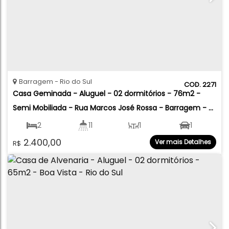
Barragem
Rio do Sul
2271
Casa Geminada - Aluguel - 02 dormitórios - 76m2 - 
Semi Mobiliada - Rua Marcos José Rossa - Barragem - 
Rio do Sul
2
11
1
1
2.400,00
Ver mais Detalhes
R$
86
.00
m²