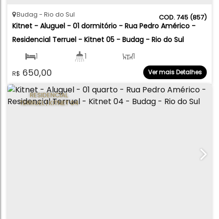
Budag
Rio do Sul
745
(857)
Kitnet - Aluguel - 01 dormitório - Rua Pedro Américo - 
Residencial Terruel - Kitnet 05 - Budag - Rio do Sul
1
1
1
650,00
Ver mais Detalhes
R$
40
.00
m²
RESIDENCIAL
TERRUEL | KITNET 04