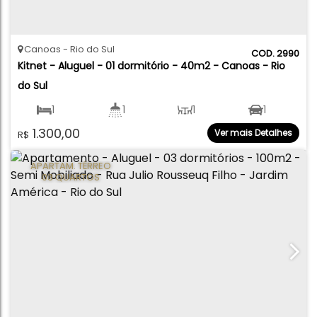
Canoas
Rio do Sul
2990
Kitnet - Aluguel - 01 dormitório - 40m2 - Canoas - Rio 
do Sul
1
1
1
1
1.300,00
Ver mais Detalhes
R$
40
.00
m²
APARTAM. TÉRREO
03 QUARTOS