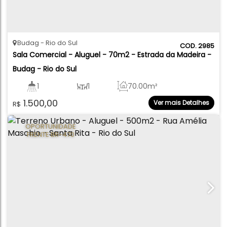
Budag
Rio do Sul
2985
Sala Comercial - Aluguel - 70m2 - Estrada da Madeira - 
Budag - Rio do Sul
1
1
70
.00
m²
1.500,00
Ver mais Detalhes
R$
OPORTUNIDADE
FRENTE BR-470