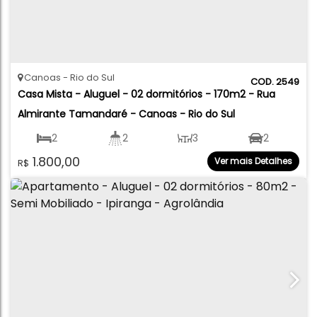
Canoas
Rio do Sul
2549
Casa Mista - Aluguel - 02 dormitórios - 170m2 - Rua 
Almirante Tamandaré - Canoas - Rio do Sul
2
2
3
2
1.800,00
Ver mais Detalhes
R$
170
.55
m²
900
.00
m²
30
.00
m