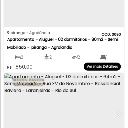
Ipiranga
Agrolândia
3090
Apartamento - Aluguel - 02 dormitórios - 80m2 - Semi 
Mobiliado - Ipiranga - Agrolândia
2
2
2
1
1.850,00
Ver mais Detalhes
R$
1
80
.00
m²
RESIDEN. BAVIERA
SEMI MOBILIADO