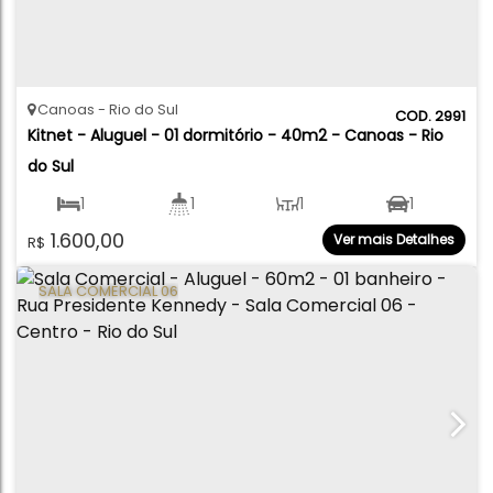
Canoas
Rio do Sul
2991
Kitnet - Aluguel - 01 dormitório - 40m2 - Canoas - Rio 
do Sul
1
1
1
1
1.600,00
Ver mais Detalhes
R$
40
.00
m²
SALA COMERCIAL 06