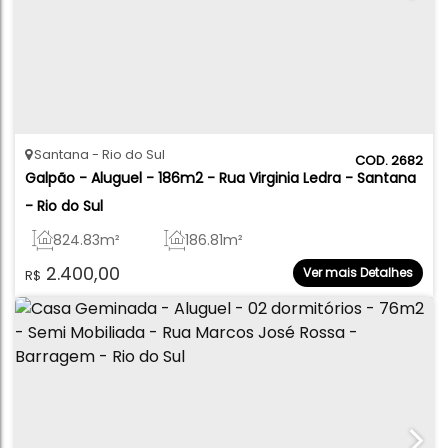
Santana
Rio do Sul
2682
Galpão - Aluguel - 186m2 - Rua Virginia Ledra - Santana 
- Rio do Sul
824
.83
m²
186
.81
m²
2.400,00
Ver mais Detalhes
R$