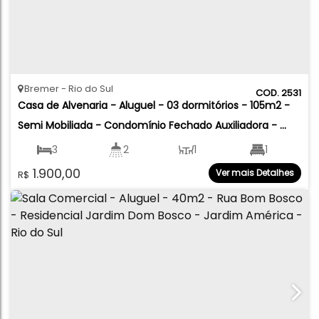
Bremer
Rio do Sul
2531
Casa de Alvenaria - Aluguel - 03 dormitórios - 105m2 - 
Semi Mobiliada - Condomínio Fechado Auxiliadora - 
Bremer - Rio do Sul
3
2
1
1
1.900,00
Ver mais Detalhes
R$
1
105
.00
m²
568
.00
m²