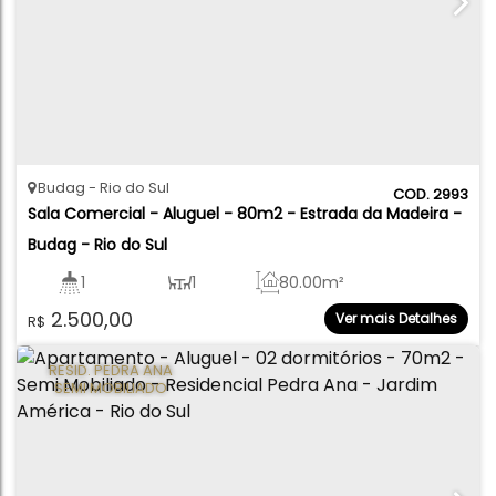
Budag
Rio do Sul
2993
Sala Comercial - Aluguel - 80m2 - Estrada da Madeira - 
Budag - Rio do Sul
1
1
80
.00
m²
2.500,00
Ver mais Detalhes
R$
RESID. PEDRA ANA
SEMI MOBILIADO