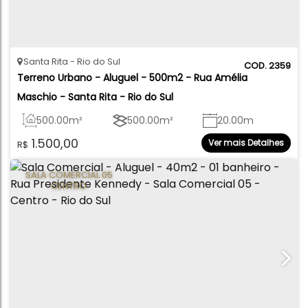
Santa Rita
Rio do Sul
2359
Terreno Urbano - Aluguel - 500m2 - Rua Amélia 
Maschio - Santa Rita - Rio do Sul
500
.00
m²
500
.00
m²
20
.00
m
1.500,00
Ver mais Detalhes
R$
20
.00
m
25
.00
m
25
.00
m
SALA COMERCIAL 05
CENTRO