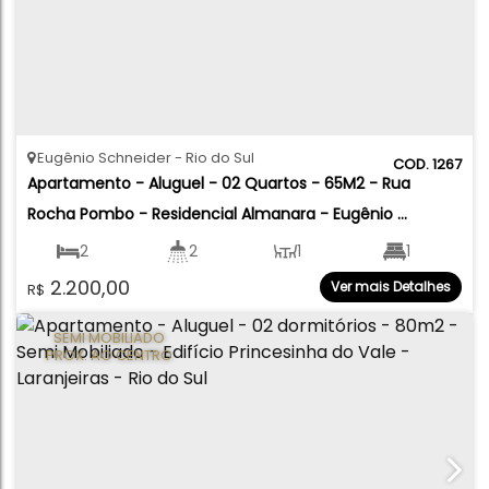
Eugênio Schneider
Rio do Sul
1267
Apartamento - Aluguel - 02 Quartos - 65M2 - Rua 
Rocha Pombo - Residencial Almanara - Eugênio 
Schneider- Rio do Sul
2
2
1
1
2.200,00
Ver mais Detalhes
R$
1
62
.00
m²
SEMI MOBILIADO
PROX. AO CENTRO